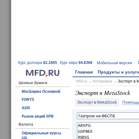
Курс доллара
Курс евро
Мобильная версия
82.1665
94.8366
Главная
Продукты и услуг
mfd.ru
→
Котировки
→
Экспорт в 
Ценные бумаги
Экспорт в MetaStock
МосБиржа Основной
FORTS
Экспорт в MetaStock
Помощь 
ADR
Рынок акций SPB
Валюта
Официальные курсы
ЦБ