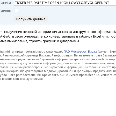
записи
сделок
Получить данные
ля получения ценовой истории финансовых инструментов в формате M
вый файл в свою очередь легко конвертировать в таблицу Excel или лю
мые вычисления, строить графики и диаграммы.
та mfd.ru, предупреждаем вас о следующем:
ПАО Московская Биржа
(далее – Бир
нной на настоящей странице Биржевой информации. Вы не имеете права без пис
анение или предоставление Биржевой информации третьим лицам в любом виде 
едоставление доступа к такой информации, а также её использование в игровых
ставление и/или распространение Биржевой информации. Вы также не имеете пр
евую информацию для создания Модифицированной информации предназначенно
убличного распространения. Кроме того, вы не имеете права без письменного с
 своих Non-display системах.