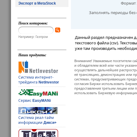
Формат 
Экспорт в MetaStock
Заполнять периоды без 
Поиск котировок:
Например: Газпром
Данный раздел предназначен д
текстового файла (csv). Тексто
уже там производить необходи
Наши продукты:
Внимание! Уважаемые посетители сай
и обладателем всей или части указа
осуществлять дальнейшее распростр
её трансляцию, демонстрацию или пр
Система интернет-
системах, предусматривающих предо
трейдинга
NetInvestor
согласия Биржи использовать Бирж
предоставления третьим лицам или п
использовать Биржевую информацию в
Сервис
EasyMANi
Система реал-тайм
информации
Дикси+