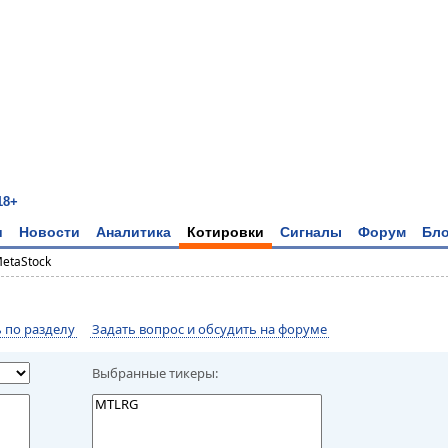
18+
и
Новости
Аналитика
Котировки
Сигналы
Форум
Бло
MetaStock
по разделу
Задать вопрос и обсудить на форуме
Выбранные тикеры: