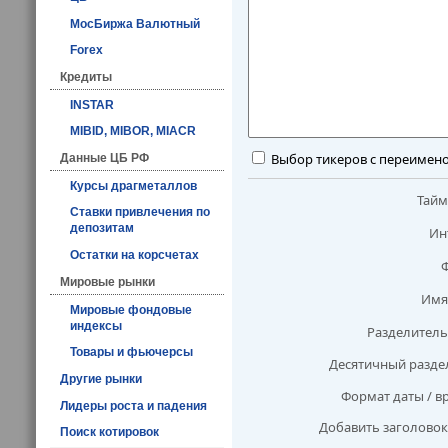
МосБиржа Валютный
Forex
Кредиты
INSTAR
MIBID, MIBOR, MIACR
Выбор тикеров с переимен
Данные ЦБ РФ
Курсы драгметаллов
Тай
Ставки привлечения по
депозитам
Ин
Остатки на корсчетах
Мировые рынки
Имя
Мировые фондовые
индексы
Разделитель
Товары и фьючерсы
Десятичный разде
Другие рынки
Формат даты / в
Лидеры роста и падения
Добавить заголовок
Поиск котировок