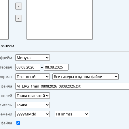
»
«
ованием
мфрейм
тервал
–
Формат
 файла
 полей
литель
ремени
 файла