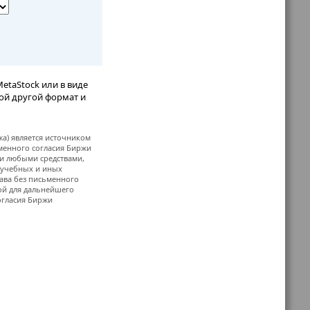
etaStock или в виде
бой другой формат и
жа) является источником
ьменного согласия Биржи
и любыми средствами,
, учебных и иных
ава без письменного
й для дальнейшего
огласия Биржи