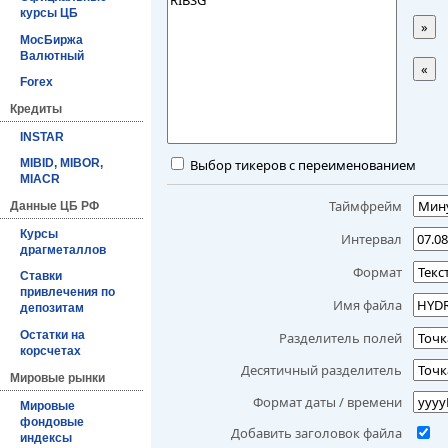
курсы ЦБ
»
МосБиржа
Валютный
«
Forex
Кредиты
INSTAR
Выбор тикеров с переименованием
MIBID, MIBOR,
MIACR
Таймфрейм
Данные ЦБ РФ
Курсы
Интервал
драгметаллов
Формат
Ставки
привлечения по
Имя файла
депозитам
Остатки на
Разделитель полей
корсчетах
Десятичный разделитель
Мировые рынки
Формат даты / времени
Мировые
фондовые
Добавить заголовок файла
индексы