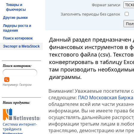
Формат записи
Товары и
фьючерсы
Заполнять периоды без сделок
Другие рынки
Пол
Лидеры роста и
падения
Данный раздел предназначен 
Поиск котировок
финансовых инструментов в ф
Экспорт в MetaStock
текстового файла (csv). Текст
конвертировать в таблицу Exc
Поиск котировок:
там производить необходимые
диаграммы.
Например: Газпром
Внимание! Уважаемые посетители са
следующем:
ПАО Московская Биржа
Наши продукты:
обладателем всей или части указа
информации. Вы не имеете права б
осуществлять дальнейшее распрос
информации третьим лицам в любом
Система интернет-
трейдинга
трансляцию, демонстрацию или пред
NetInvestor