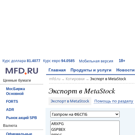
18+
Курс доллара
Курс евро
Мобильная версия
81.4077
94.0585
Главная
Продукты и услуги
Новости
mfd.ru
→
Котировки
→
Экспорт в MetaStock
Ценные бумаги
Экспорт в MetaStock
МосБиржа
Основной
Экспорт в MetaStock
Помощь по разделу
FORTS
ADR
Рынок акций SPB
Валюта
Официальные