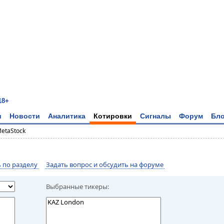
18+
и
Новости
Аналитика
Котировки
Сигналы
Форум
Бло
MetaStock
по разделу
Задать вопрос и обсудить на форуме
Выбранные тикеры: