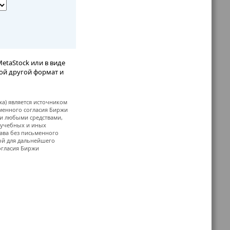
etaStock или в виде
бой другой формат и
жа) является источником
ьменного согласия Биржи
и любыми средствами,
, учебных и иных
ава без письменного
й для дальнейшего
огласия Биржи