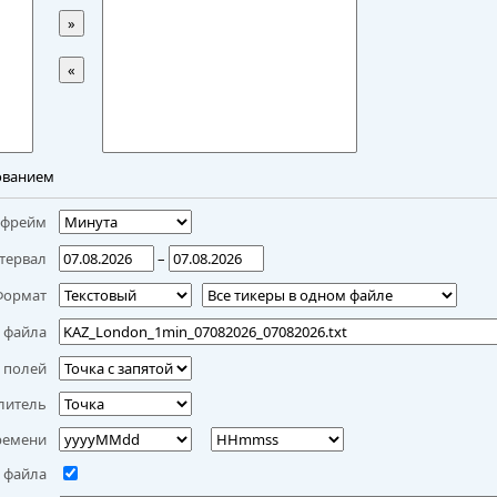
»
«
ованием
мфрейм
тервал
–
Формат
 файла
 полей
литель
ремени
 файла