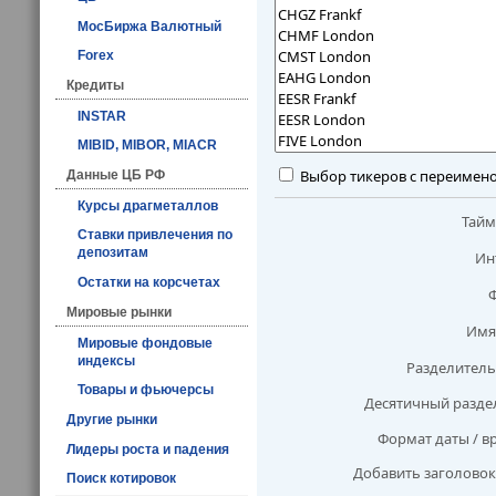
МосБиржа Валютный
Forex
Кредиты
INSTAR
MIBID, MIBOR, MIACR
Выбор тикеров с переимен
Данные ЦБ РФ
Курсы драгметаллов
Тай
Ставки привлечения по
депозитам
Ин
Остатки на корсчетах
Мировые рынки
Имя
Мировые фондовые
индексы
Разделитель
Товары и фьючерсы
Десятичный разде
Другие рынки
Формат даты / в
Лидеры роста и падения
Добавить заголовок
Поиск котировок