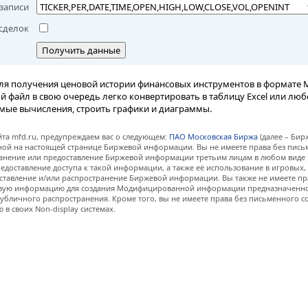
записи
сделок
Получить данные
ля получения ценовой истории финансовых инструментов в формате M
вый файл в свою очередь легко конвертировать в таблицу Excel или лю
мые вычисления, строить графики и диаграммы.
та mfd.ru, предупреждаем вас о следующем:
ПАО Московская Биржа
(далее – Бир
нной на настоящей странице Биржевой информации. Вы не имеете права без пис
анение или предоставление Биржевой информации третьим лицам в любом виде 
едоставление доступа к такой информации, а также её использование в игровых
ставление и/или распространение Биржевой информации. Вы также не имеете пр
евую информацию для создания Модифицированной информации предназначенно
убличного распространения. Кроме того, вы не имеете права без письменного с
 своих Non-display системах.