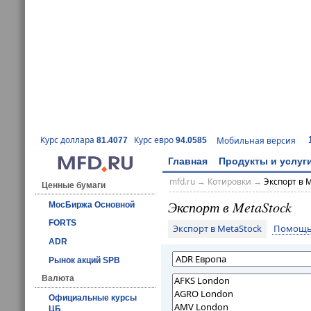
Курс доллара
Курс евро
Мобильная версия
81.4077
94.0585
Главная
Продукты и услуг
mfd.ru
→
Котировки
→
Экспорт в 
Ценные бумаги
Экспорт в MetaStock
МосБиржа Основной
FORTS
Экспорт в MetaStock
Помощь 
ADR
Рынок акций SPB
Валюта
Официальные курсы
ЦБ