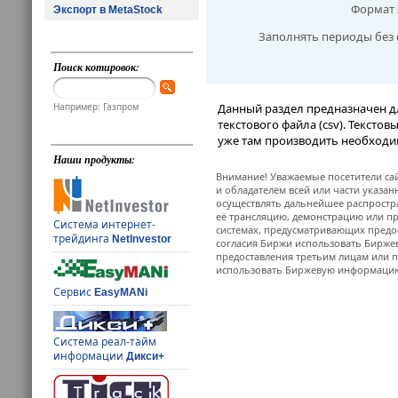
Формат 
Экспорт в MetaStock
Заполнять периоды без 
Поиск котировок:
Например: Газпром
Данный раздел предназначен д
текстового файла (csv). Тексто
уже там производить необходи
Наши продукты:
Внимание! Уважаемые посетители сай
и обладателем всей или части указа
осуществлять дальнейшее распростр
её трансляцию, демонстрацию или пр
Система интернет-
системах, предусматривающих предо
трейдинга
NetInvestor
согласия Биржи использовать Бирж
предоставления третьим лицам или п
использовать Биржевую информацию в
Сервис
EasyMANi
Система реал-тайм
информации
Дикси+