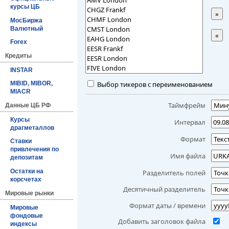
курсы ЦБ
»
МосБиржа
Валютный
«
Forex
Кредиты
INSTAR
Выбор тикеров с переименованием
MIBID, MIBOR,
MIACR
Таймфрейм
Данные ЦБ РФ
Курсы
Интервал
драгметаллов
Формат
Ставки
привлечения по
Имя файла
депозитам
Остатки на
Разделитель полей
корсчетах
Десятичный разделитель
Мировые рынки
Формат даты / времени
Мировые
фондовые
Добавить заголовок файла
индексы