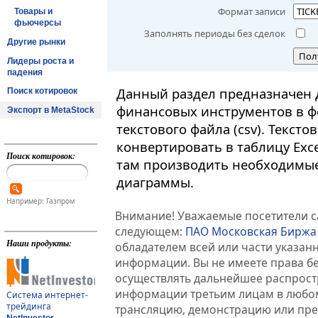
Формат записи
Товары и
фьючерсы
Заполнять периоды без сделок
Другие рынки
Пол
Лидеры роста и
падения
Данный раздел предназначен 
Поиск котировок
финансовых инструментов в ф
Экспорт в MetaStock
текстового файла (csv). Текст
конвертировать в таблицу Exc
Поиск котировок:
там производить необходимые
диаграммы.
Например: Газпром
Внимание! Уважаемые посетители са
следующем:
ПАО Московская Биржа
Наши продукты:
обладателем всей или части указа
информации. Вы не имеете права б
осуществлять дальнейшее распрос
информации третьим лицам в любом
Система интернет-
трейдинга
трансляцию, демонстрацию или пред
NetInvestor