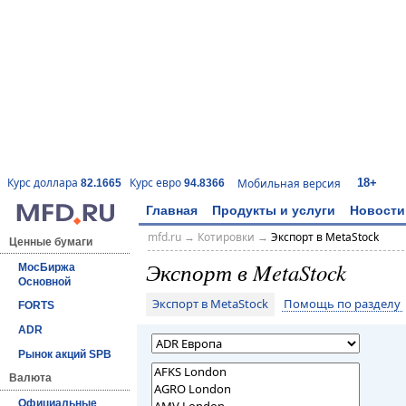
18+
Курс доллара
Курс евро
Мобильная версия
82.1665
94.8366
Главная
Продукты и услуги
Новости
mfd.ru
→
Котировки
→
Экспорт в MetaStock
Ценные бумаги
Экспорт в MetaStock
МосБиржа
Основной
Экспорт в MetaStock
Помощь по разделу
FORTS
ADR
Рынок акций SPB
Валюта
Официальные