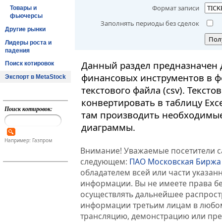
Формат записи
Товары и
фьючерсы
Заполнять периоды без сделок
Другие рынки
Пол
Лидеры роста и
падения
Данный раздел предназначен 
Поиск котировок
финансовых инструментов в ф
Экспорт в MetaStock
текстового файла (csv). Текст
конвертировать в таблицу Exc
Поиск котировок:
там производить необходимые
диаграммы.
Например: Газпром
Внимание! Уважаемые посетители са
следующем:
ПАО Московская Биржа
обладателем всей или части указа
информации. Вы не имеете права б
осуществлять дальнейшее распрос
информации третьим лицам в любом
трансляцию, демонстрацию или пред