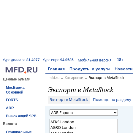
18+
Курс доллара
Курс евро
Мобильная версия
81.4077
94.0585
Главная
Продукты и услуги
Новости
mfd.ru
→
Котировки
→
Экспорт в MetaStock
Ценные бумаги
Экспорт в MetaStock
МосБиржа
Основной
Экспорт в MetaStock
Помощь по разделу
FORTS
ADR
Рынок акций SPB
Валюта
Официальные