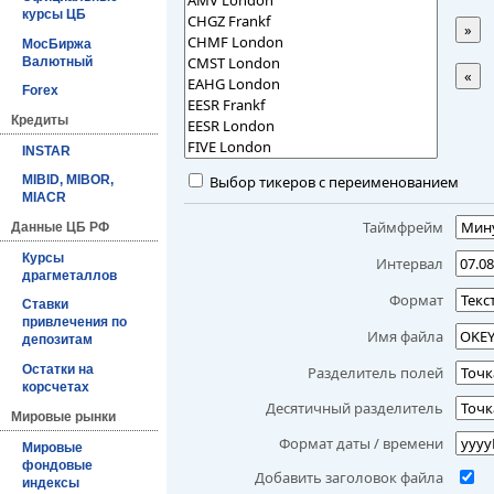
курсы ЦБ
»
МосБиржа
Валютный
«
Forex
Кредиты
INSTAR
Выбор тикеров с переименованием
MIBID, MIBOR,
MIACR
Таймфрейм
Данные ЦБ РФ
Курсы
Интервал
драгметаллов
Формат
Ставки
привлечения по
Имя файла
депозитам
Остатки на
Разделитель полей
корсчетах
Десятичный разделитель
Мировые рынки
Формат даты / времени
Мировые
фондовые
Добавить заголовок файла
индексы