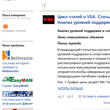
1
Поиск котировок:
Цикл статей о VSA. Стать
Анализ уровней поддерж
Например: Газпром
Анализ уровней поддержки и со
Зоны повышенных объемов
Линии тренда
Наши продукты:
В предыдущей статье мы рассмот
уровней поддержки и сопротивл
технического анализа и теории Vo
рассматривали уровни поддержки
Система интернет-
трейдинга
локальным максимумам (минимум
NetInvestor
упирается в якобы невидимые ур
предыдущими изгибами графика
Рис. 1. График цены акций ГМК “
Сервис
EasyMANi
ЧИТАТЬ ДАЛЬШЕ
0
0
Оставить коммен
Система реал-тайм
Теги
информации
Дикси+