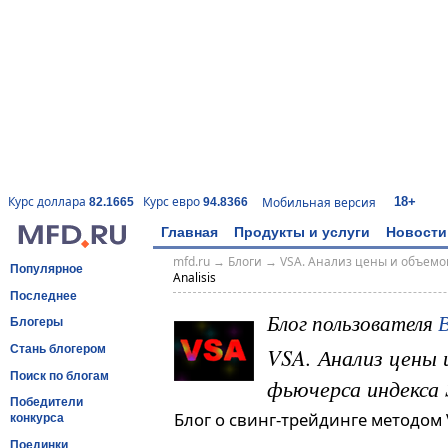
18+
Курс доллара
Курс евро
Мобильная версия
82.1665
94.8366
Главная
Продукты и услуги
Новости
mfd.ru
→
Блоги
→
VSA. Анализ цены и объемо
Популярное
Analisis
Последнее
Блог пользователя
Блогеры
VSA. Анализ цены 
Стань блогером
Поиск по блогам
фьючерса индекса
Победители
Блог о свинг-трейдинге методом V
конкурса
Поединки