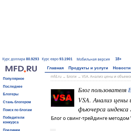
18+
Курс доллара
Курс евро
Мобильная версия
80.9293
93.1901
Главная
Продукты и услуги
Новости
mfd.ru
→
Блоги
→
VSA. Анализ цены и объемо
Популярное
Последнее
Блог пользователя
Блогеры
VSA. Анализ цены 
Стань блогером
фьючерса индекса
Поиск по блогам
Блог о свинг-трейдинге методом V
Победители
конкурса
Поединки