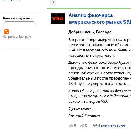
1
Анализ фьючерса
Поиск котировок:
американского рынка S&
Добрый день, Господа!
Например: Газпром
Вчера фьючерс американского ры
ниже зоны повышенных объемов (1
VSA. Но в этот раз объемы были 
истощении покупателей.
Движение фьючерса вверх будет 
преодоления сопротивления зон
основной сессии. Соответственно
убедительным после преодоления
1351 лучше удержатся от торгов.
Анализ фьючерса произведен сост
США). Это не призыв к действию,
исходя из теории VSA.
С уважением,
Василий Карабын
0
0
4 комментария