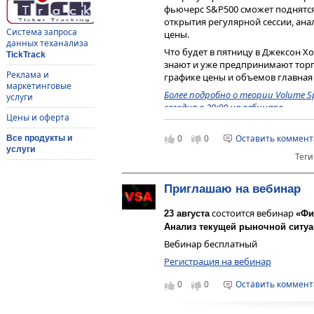
фьючерс S&P500 сможет поднятс
открытия регулярной сессии, ан
Система запроса
цены.
данных теханализа
Что будет в пятницу в Джексон Хо
TickTrack
знают и уже предпринимают торго
Реклама и
графике цены и объемов главная
маркетинговые
Более подробно о теории Volume S
услуги
сегодня в 20:00 на вебинаре.
Цены и оферта
С уважением,
0
0
Оставить коммен
Все продукты и
Василий Карабын
услуги
Теги
Приглашаю на вебинар
состоится вебинар
23 августа
«Фи
Анализ текущей рыночной ситу
Вебинар бесплатный
Регистрация на вебинар
0
0
Оставить коммен