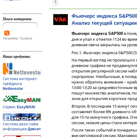
1
Фьючерс индекса S&P500
Поиск котировок:
Анализ текущей ситуации
в поне
Фьючерс индекса
S&P500
Например: Газпром
дня и упал к отметке 1124 во вре
дневная свеча закрылась на уро
Рис.1. Фьючерс индекса S&P500 (
Наши продукты:
На первый взгляд не произошло 
дневном графике не продвинулся
открытия регулярной сессии набл
сюрпризом. Необычным, в понеде
Система интернет-
нужно обратить внимание – край
трейдинга
13:00-13:20 за средневосточным в
NetInvestor
пишут множество аналитиков, по
зоне для открытия коротких прод
Второе. В последние 15 минут сес
Сервис
EasyMANi
составляет более 8% дневного об
для 15-ти минутного графика. Оч
сессии, низкие цены стали инте
Система реал-тайм
информации
Дикси+
После таких событий в понедельни
вне регулярной сессии. Маловеро