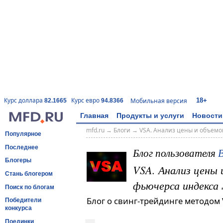
18+
Курс доллара
Курс евро
Мобильная версия
82.1665
94.8366
Главная
Продукты и услуги
Новости
mfd.ru
→
Блоги
→
VSA. Анализ цены и объемо
Популярное
Последнее
Блог пользователя
Блогеры
VSA. Анализ цены 
Стань блогером
фьючерса индекса
Поиск по блогам
Блог о свинг-трейдинге методом V
Победители
конкурса
Поединки