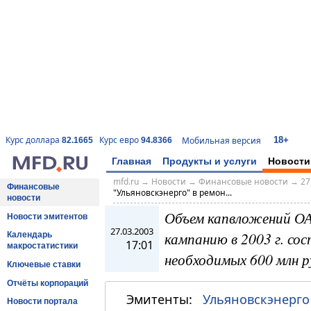
18+
Курс доллара
Курс евро
Мобильная версия
82.1665
94.8366
Главная
Продукты и услуги
Новости
mfd.ru
→
Новости
→
Финансовые новости
→
27
Финансовые
"Ульяновскэнерго" в ремон...
новости
Объем капвложений ОА
Новости эмитентов
27.03.2003
кампанию в 2003 г. со
Календарь
17:01
макростатистики
необходимых 600 млн р
Ключевые ставки
Отчёты корпораций
Эмитенты:
Ульяновскэнерго
Новости портала