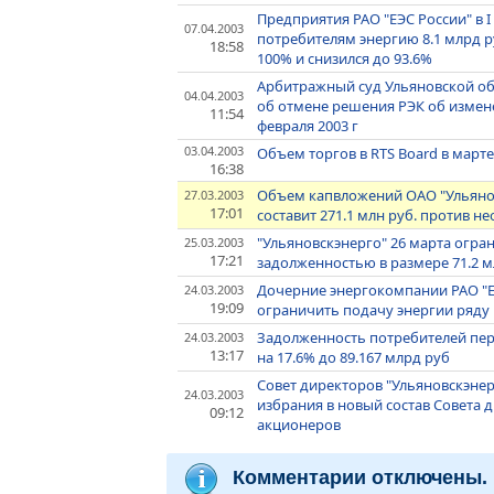
Предприятия РАО "ЕЭС России" в 
07.04.2003
потребителям энергию 8.1 млрд ру
18:58
100% и снизился до 93.6%
Арбитражный суд Ульяновской об
04.04.2003
об отмене решения РЭК об измен
11:54
февраля 2003 г
03.04.2003
Объем торгов в RTS Board в марте
16:38
Объем капвложений ОАО "Ульянов
27.03.2003
17:01
составит 271.1 млн руб. против 
"Ульяновскэнерго" 26 марта огра
25.03.2003
17:21
задолженностью в размере 71.2 м
Дочерние энергокомпании РАО "
24.03.2003
19:09
ограничить подачу энергии ряду
Задолженность потребителей пер
24.03.2003
13:17
на 17.6% до 89.167 млрд руб
Совет директоров "Ульяновскэнерг
24.03.2003
избрания в новый состав Совета
09:12
акционеров
Комментарии отключены.