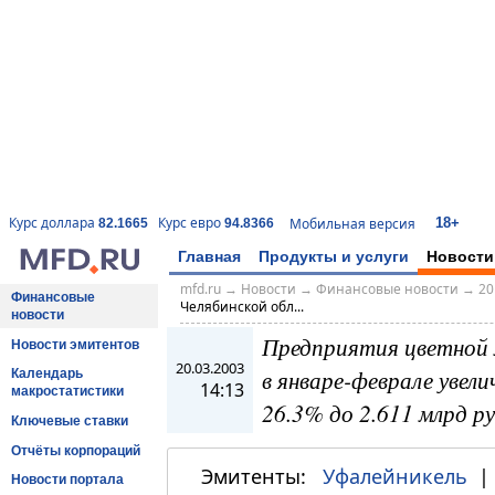
18+
Курс доллара
Курс евро
Мобильная версия
82.1665
94.8366
Главная
Продукты и услуги
Новости
mfd.ru
→
Новости
→
Финансовые новости
→
20
Финансовые
Челябинской обл...
новости
Предприятия цветной 
Новости эмитентов
20.03.2003
в январе-феврале увел
Календарь
14:13
макростатистики
26.3% до 2.611 млрд р
Ключевые ставки
Отчёты корпораций
Эмитенты:
Уфалейникель
Новости портала