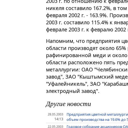
2003 г. по отношению к февралю
никеля составило 167.2%, в том
февраля 2002 г. - 163.9%. Прои
2003 г. составило 115.4% к янва
феврале 2003 г. к февралю 2002 г
Напомним, что предприятия цв
области производят около 65% 
рафинированной меди и около 
области расположено пять пре
металлургии: ОАО "Челябинск
завод", ЗАО "Кыштымский меде
"Уфалейникель", ЗАО "Карабаш
электродный завод".
Другие новости
Предприятия цветной металлурги
28.05.2003
14:13
объем производства на 19.6% до 
Годовое собрание акционеров ОА
22.05.2003