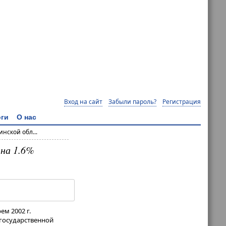
Вход на сайт
Забыли пароль?
Регистрация
ги
О нас
нской обл...
 на 1.6%
ем 2002 г.
 государственной