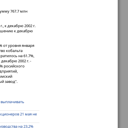
умму 767.7 млн
, к декабрю 2002 г.
ношению к декабрю
% от уровня января
тво кобальта
кратилось на 61.7%,
 декабрю 2002 г. -
5% росийского
дприятий,
тымский
й завод".
е выплачивать
кционеров 21 мая не
изводства на 23.2%