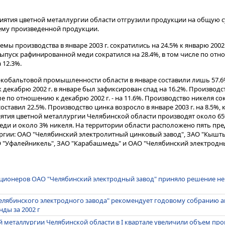
приятия цветной металлургии области отгрузили продукции на общую с
бъему произведенной продукции.
 производства в январе 2003 г. сократились на 24.5% к январю 2002 г.
Выпуск рафинированной меди сократился на 28.4%, в том числе по от
 12.3%.
кобальтовой промышленности области в январе составили лишь 57.6
декабрю 2002 г. в январе был зафиксирован спад на 16.2%. Производс
ле по отношению к декабрю 2002 г. - на 11.6%. Производство никеля со
составил 22.5%. Производство цинка возросло в январе 2003 г. на 8.5%, к
иятия цветной металлургии Челябинской области производят около 6
еди и около 3% никеля. На территории области расположено пять пре
ургии: ОАО "Челябинский электролитный цинковый завод", ЗАО "Кыш
 "Уфалейникель", ЗАО "Карабашмедь" и ОАО "Челябинский электродны
кционеров ОАО "Челябинский электродный завод" приняло решение н
елябинского электродного завода" рекомендует годовому собранию а
ды за 2002 г
 металлургии Челябинской области в I квартале увеличили объем про