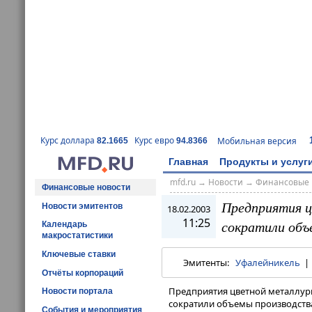
Курс доллара
Курс евро
Мобильная версия
82.1665
94.8366
Главная
Продукты и услуг
mfd.ru
→
Новости
→
Финансовые 
Финансовые новости
Предприятия ц
Новости эмитентов
18.02.2003
11:25
сократили объ
Календарь
макростатистики
Ключевые ставки
Эмитенты:
Уфалейникель
Отчёты корпораций
Предприятия цветной металлурги
Новости портала
сократили объемы производства
События и мероприятия