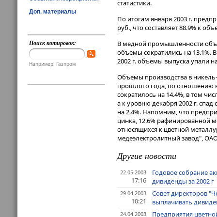
статистики.
Доп. материалы
По итогам января 2003 г. пред
руб., что составляет 88.9% к о
Поиск котировок:
В медной промышленности объемы
объемы сократились на 13.1%. 
2002 г. объемы выпуска упали на
Например: Газпром
Объемы производства в никель-
прошлого года, по отношению к 
сократилось на 14.4%, в том чис
а к уровню декабря 2002 г. спад 
на 2.4%. Напомним, что предпр
цинка, 12.6% рафинированной м
относящихся к цветной металл
медеэлектролитный завод", ОАО
Другие новости
Годовое собрание а
22.05.2003
17:16
дивиденды за 2002 г
Совет директоров "Ч
29.04.2003
10:21
выплачивать дивиден
Предприятия цветной
24.04.2003