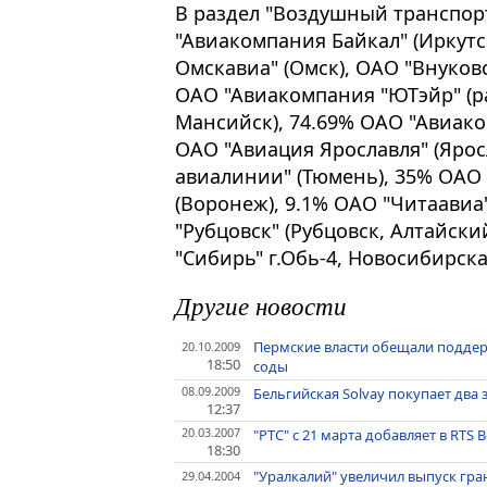
В раздел "Воздушный транспор
"Авиакомпания Байкал" (Иркут
Омскавиа" (Омск), ОАО "Внуков
ОАО "Авиакомпания "ЮТэйр" (ра
Мансийск), 74.69% ОАО "Авиако
ОАО "Авиация Ярославля" (Ярос
авиалинии" (Тюмень), 35% ОАО
(Воронеж), 9.1% ОАО "Читаавиа"
"Рубцовск" (Рубцовск, Алтайск
"Сибирь" г.Обь-4, Новосибирска
Другие новости
Пермские власти обещали поддерж
20.10.2009
18:50
соды
08.09.2009
Бельгийская Solvay покупает два
12:37
20.03.2007
"РТС" с 21 марта добавляет в RTS 
18:30
"Уралкалий" увеличил выпуск гран
29.04.2004