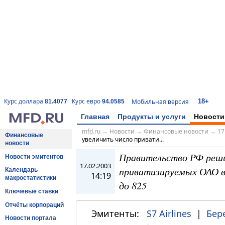
18+
Курс доллара
Курс евро
Мобильная версия
81.4077
94.0585
Главная
Продукты и услуги
Новости
mfd.ru
→
Новости
→
Финансовые новости
→
17
Финансовые
увеличить число привати...
новости
Правительство РФ реши
Новости эмитентов
17.02.2003
приватизируемых ОАО в 2
Календарь
14:19
макростатистики
до 825
Ключевые ставки
Отчёты корпораций
Эмитенты:
S7 Airlines
|
Бер
Новости портала