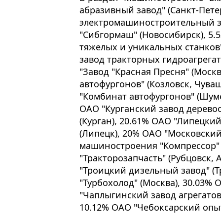
абразивный завод" (Санкт-Пете
электромашиностроительный за
"Сибгормаш" (Новосибирск), 5.
тяжелых и уникальных станков"
завод тракторных гидроагрегато
"Завод "Красная Пресня" (Моск
автофургонов" (Козловск, Чува
"Комбинат автофургонов" (Шуме
ОАО "Курганский завод дерев
(Курган), 20.61% ОАО "Липецки
(Липецк), 20% ОАО "Московски
машиностроения "Компрессор" 
"Тракторозапчасть" (Рубцовск, 
"Троицкий дизельный завод" (Т
"Турбохолод" (Москва), 30.03% 
"Чаплыгинский завод агрегатов"
10.12% ОАО "Чебоксарский опы