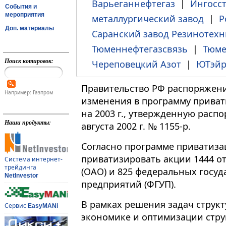
Варьеганнефтегаз
|
Ингосс
События и
мероприятия
металлургический завод
|
Р
Доп. материалы
Саранский завод Резинотехн
Тюменнефтегазсвязь
|
Тюме
Поиск котировок:
Череповецкий Азот
|
ЮТэй
Правительство РФ распоряжени
Например: Газпром
изменения в программу прива
на 2003 г., утвержденную расп
Наши продукты:
августа 2002 г. № 1155-р.
Согласно программе приватиза
приватизировать акции 1444 
Система интернет-
трейдинга
(ОАО) и 825 федеральных госу
NetInvestor
предприятий (ФГУП).
В рамках решения задач струк
Сервис
EasyMANi
экономике и оптимизации стру