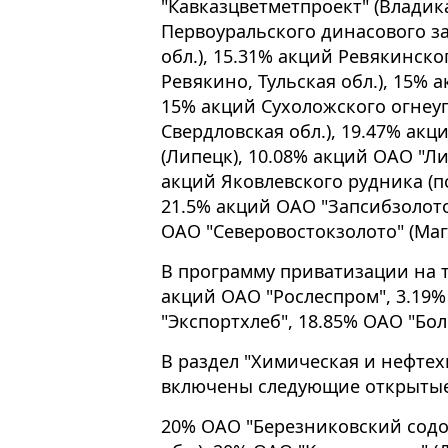
"Кавказцветметпроект" (Владика
Первоуральского динасового за
обл.), 15.31% акций Ревякинско
Ревякино, Тульская обл.), 15% 
15% акций Сухоложского огнеуп
Свердловская обл.), 19.47% ак
(Липецк), 10.08% акций ОАО "Л
акций Яковлевского рудника (по
21.5% акций ОАО "Запсибзолото
ОАО "Северовостокзолото" (Маг
В программу приватизации на 
акций ОАО "Рослеспром", 3.19%
"Экспортхлеб", 18.85% ОАО "Бо
В раздел "Химическая и нефте
включены следующие открытые
20% ОАО "Березниковский содо