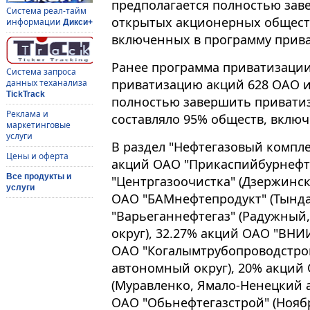
предполагается полностью зав
Система реал-тайм
открытых акционерных обществ
информации
Дикси+
включенных в программу прив
Ранее программа приватизации 
Система запроса
приватизацию акций 628 ОАО и
данных теханализа
TickTrack
полностью завершить приватиз
Реклама и
составляло 95% обществ, вклю
маркетинговые
услуги
В раздел "Нефтегазовый компл
Цены и оферта
акций ОАО "Прикаспийбурнефть
Все продукты и
"Центргазоочистка" (Дзержинск
услуги
ОАО "БАМнефтепродукт" (Тында,
"Варьеганнефтегаз" (Радужны
округ), 32.27% акций ОАО "ВНИ
ОАО "Когалымтрубопроводстро
автономный округ), 20% акций
(Муравленко, Ямало-Ненецкий 
ОАО "Обьнефтегазстрой" (Нояб