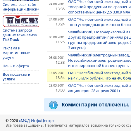
ОАО "Челябинский электродный за
24.08.2001
Система реал-тайм
товарной продукции по сравнени
13:35
информации
Дикси+
сопоставимых ценах до 330.9 млн
ОАО "Челябинский электродный за
24.08.2001
13:24
тонн углеродных доменных блок
Система запроса
Челябинский, Новочеркасский и 
данных теханализа
других предприятий приняли реш
06.08.2001
TickTrack
11:25
группы предприятий электродно
3 августа)
Реклама и
маркетинговые
Челябинский электродный завод,
услуги
03.08.2001
Новосибирский электродный зав
12:38
интегрированной бизнес-группы
Цены и оферта
ОАО "Челябинский электродный з
14.05.2001
Все продукты и
18:54
на 47.5 млн рублей, что на 4% бо
услуги
ОАО "Челябинский электродный з
29.03.2001
13:03
акционеров 28 апреля 2001 г
Комментарии отключены.
© 2026
«МФД-ИнфоЦентр»
Все права защищены. Перепечатка материалов возможна только со ссы