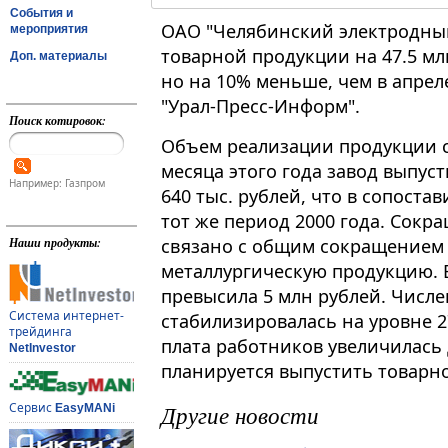
События и
ОАО "Челябинский электродный
мероприятия
товарной продукции на 47.5 мл
Доп. материалы
но на 10% меньше, чем в апрел
"Урал-Пресс-Информ".
Поиск котировок:
Объем реализации продукции со
месяца этого года завод выпус
Например: Газпром
640 тыс. рублей, что в сопоста
тот же период 2000 года. Сок
связано с общим сокращением 
Наши продукты:
металлургическую продукцию. 
превысила 5 млн рублей. Числе
Система интернет-
стабилизировалась на уровне 2
трейдинга
плата работников увеличилась д
NetInvestor
планируется выпустить товарно
Другие новости
Сервис
EasyMANi