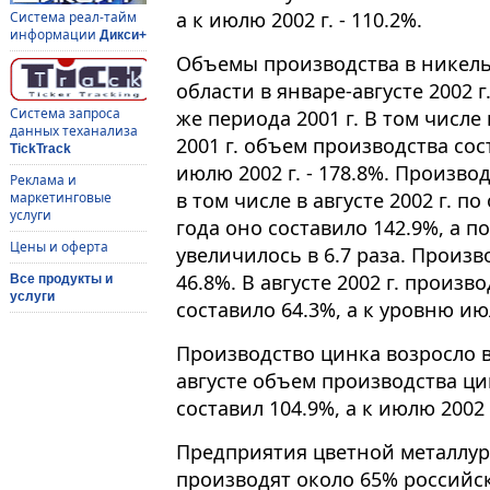
а к июлю 2002 г. - 110.2%.
Система реал-тайм
информации
Дикси+
Объемы производства в никел
области в январе-августе 2002 г
Система запроса
же периода 2001 г. В том числе
данных теханализа
2001 г. объем производства сос
TickTrack
июлю 2002 г. - 178.8%. Произво
Реклама и
в том числе в августе 2002 г. 
маркетинговые
услуги
года оно составило 142.9%, а п
Цены и оферта
увеличилось в 6.7 раза. Произ
46.8%. В августе 2002 г. произво
Все продукты и
услуги
составило 64.3%, а к уровню июля
Производство цинка возросло в 
августе объем производства цин
составил 104.9%, а к июлю 2002 г
Предприятия цветной металлур
производят около 65% российск