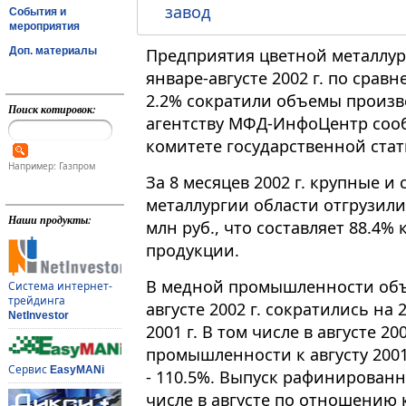
завод
События и
мероприятия
Доп. материалы
Предприятия цветной металлур
январе-августе 2002 г. по сравн
2.2% сократили объемы произво
Поиск котировок:
агентству МФД-ИнфоЦентр соо
комитете государственной стат
Например: Газпром
За 8 месяцев 2002 г. крупные 
металлургии области отгрузили
Наши продукты:
млн руб., что составляет 88.4
продукции.
В медной промышленности объ
Система интернет-
трейдинга
августе 2002 г. сократились н
NetInvestor
2001 г. В том числе в августе 2
промышленности к августу 2001 г
Сервис
EasyMANi
- 110.5%. Выпуск рафинированн
числе в августе по отношению к 