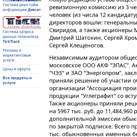
Система реал-тайм
ревизионную комиссию из 3 чел
информации
Дикси+
человек (из числа 12 кандидату
директоров вошли: генеральны
Свиридов, а также акционеры М
Система запроса
Дмитрий Шатохин, Сергей Хро
данных теханализа
TickTrack
Сергей Клещеногов.
Реклама и
маркетинговые
Независимым аудитором общест
услуги
московское ООО АКФ "ЭПАС". А
Цены и оферта
"ЧЭЗ" и ЗАО "Энергопром", за
Все продукты и
приняли решение об участии о
услуги
организации "Ассоциация прои
продукции "Углеграфит" со вст
Также акционеры приняли реше
на 5967 тыс. руб. до 11,484,960
дополнительной эмиссии обык
по закрытой подписке. Всего п
тыс. обыкновенных именных б