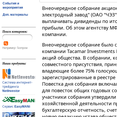
События и
Внеочередное собрание акцио
мероприятия
электродный завод" (ОАО "ЧЭЗ
Доп. материалы
выплачивать дивиденды по итога
прибыли. Об этом агентству 
Поиск котировок:
компании.
Внеочередное собрание было с
Например: Газпром
компании Tacamar Investments 
акций общества. В собрании, 
совместного присутствия, прин
Наши продукты:
владеющие более 75% голосую
зарегистрированные в реестре п
Система интернет-
Повестка дня собрания включа
трейдинга
для повесток общих годовых со
NetInvestor
участники собрания утвердили 
хозяйственной деятельности пр
Сервис
EasyMANi
бухгалтерскую отчетность, сче
новую редакцию устава общест