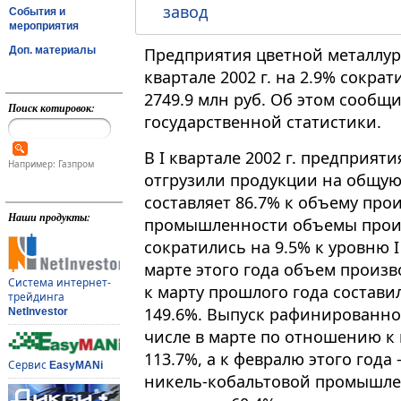
завод
События и
мероприятия
Доп. материалы
Предприятия цветной металлур
квартале 2002 г. на 2.9% сокр
2749.9 млн руб. Об этом сообщ
Поиск котировок:
государственной статистики.
В I квартале 2002 г. предприят
Например: Газпром
отгрузили продукции на общую 
составляет 86.7% к объему пр
Наши продукты:
промышленности объемы произво
сократились на 9.5% к уровню I 
марте этого года объем произ
Система интернет-
к марту прошлого года составил
трейдинга
149.6%. Выпуск рафинированной
NetInvestor
числе в марте по отношению к 
113.7%, а к февралю этого года
Сервис
EasyMANi
никель-кобальтовой промышлен