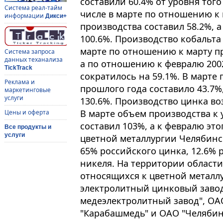
составили 60.4% от уровня того
Система реал-тайм
числе в марте по отношению к
информации
Дикси+
производства составил 58.2%, а
100.6%. Производство кобальта 
марте по отношению к марту пр
Система запроса
данных теханализа
а по отношению к февралю 2002 
TickTrack
сократилось на 59.1%. В марте
Реклама и
прошлого года составило 43.7%, 
маркетинговые
услуги
130.6%. Производство цинка возр
В марте объем производства к
Цены и оферта
составил 103%, а к февралю это
Все продукты и
услуги
цветной металлургии Челябинс
65% российского цинка, 12.6%
никеля. На территории област
относящихся к цветной металл
электролитный цинковый заво
медеэлектролитный завод", ОА
"Карабашмедь" и ОАО "Челябин