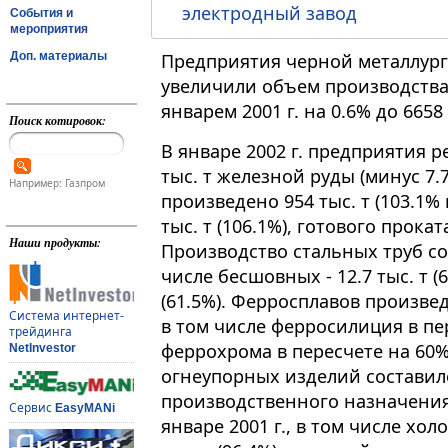
электродный завод
События и
мероприятия
Доп. материалы
Предприятия черной металлур
увеличили объем производства 
январем 2001 г. на 0.6% до 665
Поиск котировок:
В январе 2002 г. предприятия 
тыс. т железной руды (минус 7.7
Например: Газпром
произведено 954 тыс. т (103.1% к
тыс. т (106.1%), готового проката
Наши продукты:
Производство стальных труб сост
числе бесшовных - 12.7 тыс. т (6
(61.5%). Ферросплавов произвед
Система интернет-
в том числе ферросилиция в пере
трейдинга
феррохрома в пересчете на 60% -
NetInvestor
огнеупорных изделий составило 
производственного назначения
Сервис
EasyMANi
январе 2001 г., в том числе хо