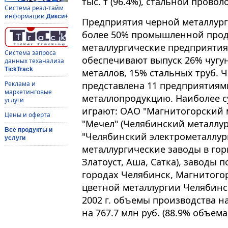
тыс. т (96.4%), стальной проволок
Система реал-тайм
информации
Дикси+
Предприятия черной металлург
более 50% промышленной проду
металлургические предприятия
Система запроса
обеспечивают выпуск 26% чугун
данных теханализа
TickTrack
металлов, 15% стальных труб. 
представлена 11 предприятия
Реклама и
маркетинговые
металлопродукцию. Наиболее с
услуги
играют: ОАО "Магнитогорский 
Цены и оферта
"Мечел" (Челябинский металлу
Все продукты и
"Челябинский электрометаллур
услуги
металлургические заводы в гор
Златоуст, Аша, Сатка), заводы п
городах Челябинск, Магнитого
цветной металлургии Челябинс
2002 г. объемы производства на
на 767.7 млн руб. (88.9% объе