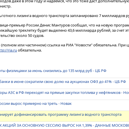
одов даже в этом году и надеемся, что это тоже даст дополнительну
стр​​​.
ьготного лизинга водного транспорта запланировано 7 миллиардов р
 вице-премьер России Денис Мантуров сообщал, что на новую програ
ижайшую трехлетку будет выделено 43,6 миллиарда рублей, за счет э
ельство около 50 судов.
(полном или частичном) ссылка на РИА "Новости" обязательна. При ц
tp://ria.ru
обязательна.
ты физлицами за июнь снизились до 135 млрд руб - ЦБ РФ
анки в июне сократили свою долю на аукционах ОФЗ до 41% - ЦБ РФ
ры АЗС в РФ переходят на прямые закупки топлива у нефтяников - Но
России вырос примерно на треть - Новак
нирует дофинансировать программу лизинга водного транспорта
 АКЦИЙ ЗА ОСНОВНУЮ СЕССИЮ ВЫРОС НА 1,39% - ДАННЫЕ МОСКО