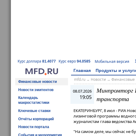
Курс доллара
Курс евро
Мобильная версия
81.4077
94.0585
Главная
Продукты и услуг
mfd.ru
→
Новости
→
Финансовые 
Финансовые новости
Минпромторг Р
Новости эмитентов
08.07.2026
19:05
транспорта
Календарь
макростатистики
ЕКАТЕРИНБУРГ, 8 июл - РИА Нов
Ключевые ставки
лизинговой программы водного 
Отчёты корпораций
журналистам глава ведомства А
Новости портала
"На самом деле, мы сейчас не б
События и мероприятия