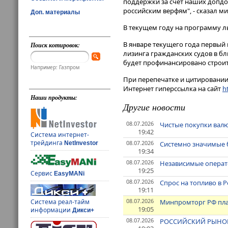
поддержки за счет наших допдох
российским верфям", - сказал мини
Доп. материалы
В текущем году на программу л
В январе текущего года первый
Поиск котировок:
лизинга гражданских судов в бл
будет профинансировано строит
Например: Газпром
При перепечатке и цитировании 
Интернет гиперссылка на сайт
ht
Наши продукты:
Другие новости
08.07.2026
Чистые покупки валю
19:42
Система интернет-
трейдинга
08.07.2026
Системно значимые б
NetInvestor
19:34
08.07.2026
Независимые операто
19:25
Сервис
EasyMANi
08.07.2026
Спрос на топливо в 
19:11
08.07.2026
Минпромторг РФ пла
Система реал-тайм
19:05
информации
Дикси+
08.07.2026
РОССИЙСКИЙ РЫНОК