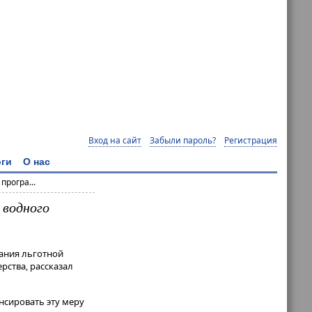
Вход на сайт
Забыли пароль?
Регистрация
ги
О нас
рогра...
 водного
ания льготной
рства, рассказал
нсировать эту меру