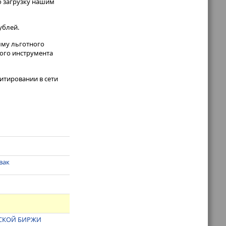
ю загрузку нашим
ублей.
мму льготного
того инструмента
итировании в сети
вак
ВСКОЙ БИРЖИ