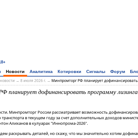
18+
и
Новости
Аналитика
Котировки
Сигналы
Форум
Бло
новости
→
8 июля 2026 г.
→
Минпромторг РФ планирует дофинансировать п
Ф планирует дофинансировать программу лизинга
ости. Минпромторг России рассматривает возможность дофинансиров
транспорта в текущем году за счет дополнительных доходов министе
нтон Алиханов в кулуарах "Иннопрома-2026".
удем раскрывать деталей, но скажу, что мы значительно хотим дофина