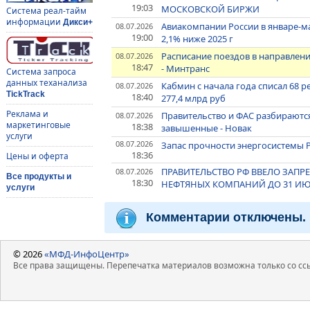
19:03
МОСКОВСКОЙ БИРЖИ
Система реал-тайм
информации
Дикси+
Авиакомпании России в январе-ма
08.07.2026
19:00
2,1% ниже 2025 г
Расписание поездов в направлен
08.07.2026
18:47
- Минтранс
Система запроса
данных теханализа
Кабмин с начала года списал 68
08.07.2026
TickTrack
18:40
277,4 млрд руб
Реклама и
Правительство и ФАС разбираются
08.07.2026
маркетинговые
18:38
завышенные - Новак
услуги
08.07.2026
Запас прочности энергосистемы Р
18:36
Цены и оферта
ПРАВИТЕЛЬСТВО РФ ВВЕЛО ЗАПР
08.07.2026
Все продукты и
18:30
НЕФТЯНЫХ КОМПАНИЙ ДО 31 ИЮ
услуги
Комментарии отключены.
© 2026
«МФД-ИнфоЦентр»
Все права защищены. Перепечатка материалов возможна только со ссы