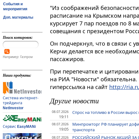
События и
"Из соображений безопасност
мероприятия
расписание на Крымском направл
Доп. материалы
курсирует 7 пар поездов по 8 м
совещания с президентом Рос
Поиск котировок:
Он подчеркнул, что в связи с у
Керчи делается все необходим
Например: Газпром
пассажиров.
При перепечатке и цитировани
Наши продукты:
на РИА "Новости" обязательна.
гиперссылка на сайт
http://ria.r
Система интернет-
Другие новости
трейдинга
NetInvestor
08.07.2026
Спрос на топливо в России вырос
19:11
Минпромторг РФ планирует дофи
08.07.2026
Сервис
EasyMANi
19:05
транспорта
РОССИЙСКИЙ РЫНОК АКЦИЙ ЗА 
08.07.2026