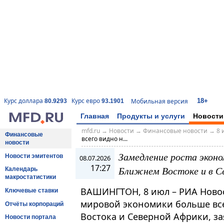
18+
Курс доллара
Курс евро
Мобильная версия
80.9293
93.1901
Главная
Продукты и услуги
Новости
mfd.ru
→
Новости
→
Финансовые новости
→
8 
Финансовые
всего видно н...
новости
Замедление роста эконо
Новости эмитентов
08.07.2026
17:27
Ближнем Востоке и в С
Календарь
макростатистики
ВАШИНГТОН, 8 июл – РИА Новос
Ключевые ставки
мировой экономики больше все
Отчёты корпораций
Востока и Северной Африки, за
Новости портала