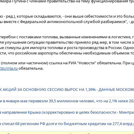
мира Путина с членами правительства на тему функционирования тр
во - ред.), которые складываются, - они выше себестоимости и это бо
мы вместе с Федеральной антимонопольной службой разбираемся", - д
перебои с поставками топлива, вызванные изменениями в логистике, 
ля улучшения ситуации правительство приняло ряд мер, в том числе 
ые стимулы для импорта топлива и роста производства в России. Одн
сти, что российские аэропорты обеспечены необходимым объемом то
(полном или частичном) ссылка на РИА "Новости" обязательна. При ц
tp://ria.ru
обязательна.
 АКЦИЙ ЗА ОСНОВНУЮ СЕССИЮ ВЫРОС НА 1,39% - ДАННЫЕ МОСКО
 в январе-мае перевезли 39,5 миллионов человек, что на 2,1% ниже 20
в направлении Крыма скорректировано в целях безопасности - Минтра
а списал 68 регионам РФ долги по бюджетным кредитам на 277,4 млрд