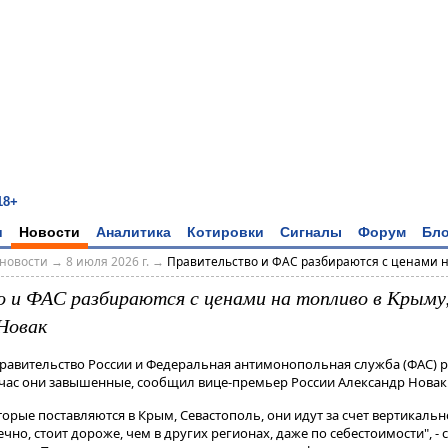
18+
и
Новости
Аналитика
Котировки
Сигналы
Форум
Бло
новости
→
8 июля 2026 г.
→
Правительство и ФАС разбираются с ценами на
 и ФАС разбираются с ценами на топливо в Крыму,
Новак
Правительство России и Федеральная антимонопольная служба (ФАС) р
йчас они завышенные, сообщил вице-премьер России Александр Новак
торые поставляются в Крым, Севастополь, они идут за счет вертикал
онечно, стоит дороже, чем в других регионах, даже по себестоимости", - 