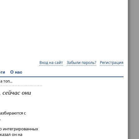
Вход на сайт
Забыли пароль?
Регистрация
ги
О нас
 топ...
 сейчас они
азбираются с
.
ьно интегрированных
сказал он на