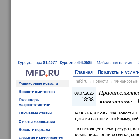
Курс доллара
Курс евро
Мобильная версия
81.4077
94.0585
Главная
Продукты и услуг
mfd.ru
→
Новости
→
Финансовые 
Финансовые новости
Правительство
Новости эмитентов
08.07.2026
18:38
завышенные - 
Календарь
макростатистики
МОСКВА, 8 июл - РИА Новости. 
Ключевые ставки
ценами на топливо в Крыму, се
Отчёты корпораций
"В настоящее время ресурсы, ко
Новости портала
компаний​​​... Топливо сейчас, к
События и мероприятия