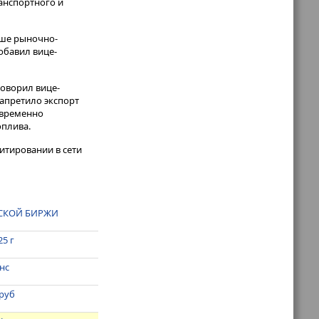
анспортного и
льше рыночно-
обавил вице-
говорил вице-
запретило экспорт
овременно
плива.
итировании в сети
ВСКОЙ БИРЖИ
25 г
нс
 руб