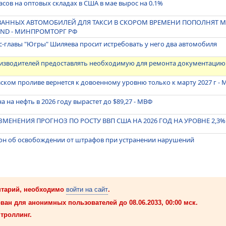
сов на оптовых складах в США в мае вырос на 0.1%
АННЫХ АВТОМОБИЛЕЙ ДЛЯ ТАКСИ В СКОРОМ ВРЕМЕНИ ПОПОЛНЯТ МО
LAND - МИНПРОМТОРГ РФ
-главы "Югры" Шиляева просит истребовать у него два автомобиля
оизводителей предоставлять необходимую для ремонта документацию
ском проливе вернется к довоенному уровню только к марту 2027 г -
 на нефть в 2026 году вырастет до $89,27 - МВФ
ЗМЕНЕНИЯ ПРОГНОЗ ПО РОСТУ ВВП США НА 2026 ГОД НА УРОВНЕ 2,3%
кон об освобождении от штрафов при устранении нарушений
нтарий, необходимо
войти на сайт
.
ван для анонимных пользователей до 08.06.2033, 00:00 мск.
троллинг.