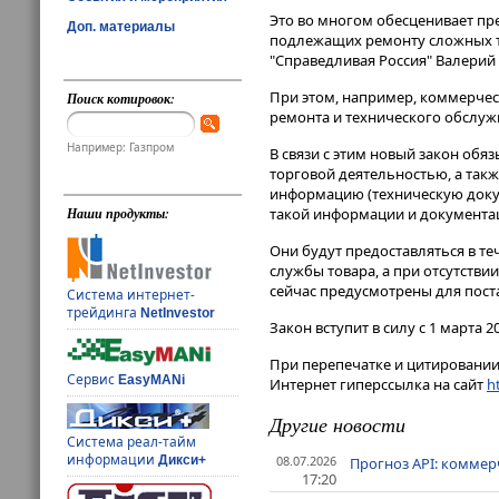
Это во многом обесценивает пр
Доп. материалы
подлежащих ремонту сложных те
"Справедливая Россия" Валерий 
При этом, например, коммерчес
Поиск котировок:
ремонта и технического обслужи
Например: Газпром
В связи с этим новый закон обя
торговой деятельностью, а так
информацию (техническую докуме
такой информации и документац
Наши продукты:
Они будут предоставляться в теч
службы товара, а при отсутстви
сейчас предусмотрены для поста
Система интернет-
трейдинга
NetInvestor
Закон вступит в силу с 1 марта 2
При перепечатке и цитировании 
Сервис
EasyMANi
Интернет гиперссылка на сайт
ht
Другие новости
Система реал-тайм
информации
08.07.2026
Дикси+
Прогноз API: коммер
17:20