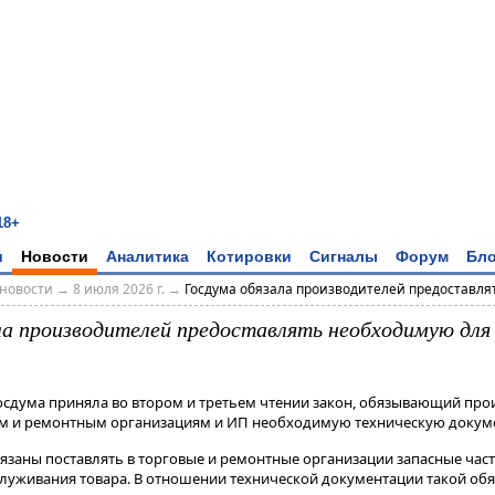
18+
и
Новости
Аналитика
Котировки
Сигналы
Форум
Бло
новости
→
8 июля 2026 г.
→
Госдума обязала производителей предоставлять
ла производителей предоставлять необходимую для
Госдума приняла во втором и третьем чтении закон, обязывающий пр
ым и ремонтным организациям и ИП необходимую техническую докум
бязаны поставлять в торговые и ремонтные организации запасные час
луживания товара​​​. В отношении технической документации такой обяз