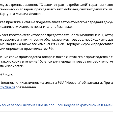
едусмотренные законом "О защите прав потребителей" гарантии испо
хнических товаров, прежде всего автомобилей, считают депутаты из
Гартунг и Михаил Делягин.
кая практика Китая не подразумевает автоматической передачи доку
вания, отмечается в пояснительной записке.
зывает изготовителей товаров предоставлять организациям и ИП, кот
же ремонтом и техническим обслуживанием товаров, необходимую для
нтацию), а также все изменения к ней. Порядок и сроки предоставлен
ии определит правительство РФ.
ение срока производства товара и после снятия его с производства в 
и такого срока в течение 10 лет со дня передачи товара потребителю.
вки запчастей.
027 года.
(полном или частичном) ссылка на РИА "Новости" обязательна. При ц
tp://ria.ru
обязательна.
ческие запасы нефти в США на прошлой неделе сократились на 0.4 млн