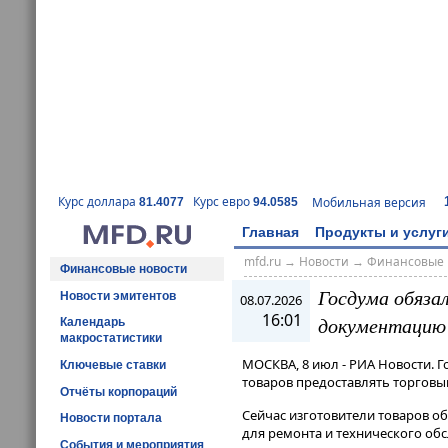
Курс доллара
Курс евро
Мобильная версия
81.4077
94.0585
Главная
Продукты и услуг
mfd.ru
→
Новости
→
Финансовые 
Финансовые новости
Госдума обяза
Новости эмитентов
08.07.2026
16:01
документацию
Календарь
макростатистики
МОСКВА, 8 июл - РИА Новости. 
Ключевые ставки
товаров предоставлять торгов
Отчёты корпораций
Сейчас изготовители товаров о
Новости портала
для ремонта и технического обс
События и мероприятия