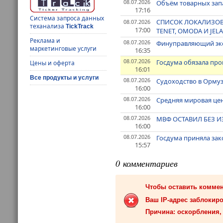
08.07.2026
Объём товарных запа
17:16
Система запроса данных
СПИСОК ЛОКАЛИЗОВ
08.07.2026
теханализа
TickTrack
17:00
TENET, OMODA И JE
Реклама и
08.07.2026
Финуправляющий экс
маркетинговые услуги
16:35
08.07.2026
Госдума обязала пр
Цены и оферта
16:01
Все продукты и услуги
08.07.2026
Судоходство в Ормуз
16:00
08.07.2026
Средняя мировая цена
16:00
08.07.2026
МВФ ОСТАВИЛ БЕЗ И
16:00
08.07.2026
Госдума приняла за
15:57
0 комментариев
Чтобы оставить комме
Ваш IP-адрес заблокиро
Причина: оскорбления, 