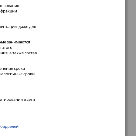
льзования
 фракции
ментации, даже для
орые занимаются
 этого
ия, а также состав
течение срока
 Аналогичные сроки
итировании в сети
 баррелей