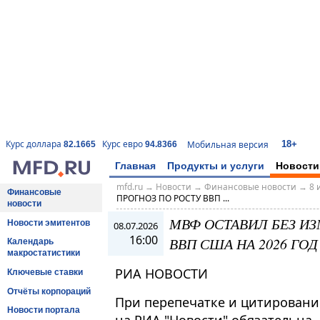
18+
Курс доллара
Курс евро
Мобильная версия
82.1665
94.8366
Главная
Продукты и услуги
Новости
mfd.ru
→
Новости
→
Финансовые новости
→
8 
Финансовые
ПРОГНОЗ ПО РОСТУ ВВП ...
новости
МВФ ОСТАВИЛ БЕЗ И
Новости эмитентов
08.07.2026
16:00
ВВП США НА 2026 ГОД
Календарь
макростатистики
РИА НОВОСТИ
Ключевые ставки
Отчёты корпораций
При перепечатке и цитировани
Новости портала