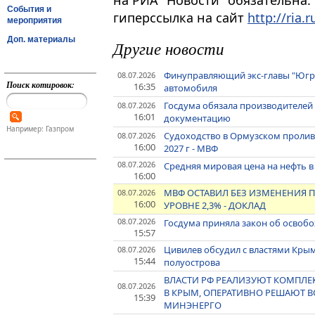
на РИА "Новости" обязательна.
События и
гиперссылка на сайт
http://ria.r
мероприятия
Доп. материалы
Другие новости
Финуправляющий экс-главы "Югры
08.07.2026
Поиск котировок:
16:35
автомобиля
Госдума обязала производителей
08.07.2026
16:01
документацию
Например: Газпром
Судоходство в Ормузском пролив
08.07.2026
16:00
2027 г - МВФ
08.07.2026
Средняя мировая цена на нефть в 
16:00
МВФ ОСТАВИЛ БЕЗ ИЗМЕНЕНИЯ ПР
08.07.2026
16:00
УРОВНЕ 2,3% - ДОКЛАД
08.07.2026
Госдума приняла закон об освоб
15:57
Цивилев обсудил с властями Кры
08.07.2026
15:44
полуострова
ВЛАСТИ РФ РЕАЛИЗУЮТ КОМПЛЕК
08.07.2026
В КРЫМ, ОПЕРАТИВНО РЕШАЮТ 
15:39
МИНЭНЕРГО