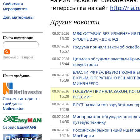
на РИА "Новости" обязательна.
События и
гиперссылка на сайт
http://ria.r
мероприятия
Доп. материалы
Другие новости
МВФ ОСТАВИЛ БЕЗ ИЗМЕНЕНИЯ ПР
08.07.2026
Поиск котировок:
16:00
УРОВНЕ 2,3% - ДОКЛАД
08.07.2026
Госдума приняла закон об освоб
15:57
Например: Газпром
Цивилев обсудил с властями Кры
08.07.2026
15:44
полуострова
ВЛАСТИ РФ РЕАЛИЗУЮТ КОМПЛЕК
08.07.2026
Наши продукты:
В КРЫМ, ОПЕРАТИВНО РЕШАЮТ 
15:39
МИНЭНЕРГО
ГОСДУМА ПРИНЯЛА ЗАКОН, КОТ
08.07.2026
15:29
РОССИИ"
Система интернет-
трейдинга
08.07.2026
В РСТ назвали топ зарубежных ту
14:48
NetInvestor
Минпромторг обсуждает дополни
08.07.2026
14:30
путевую технику
Сервис
EasyMANi
Российский рынок акций ищет рав
08.07.2026
14:16
Мосбиржи