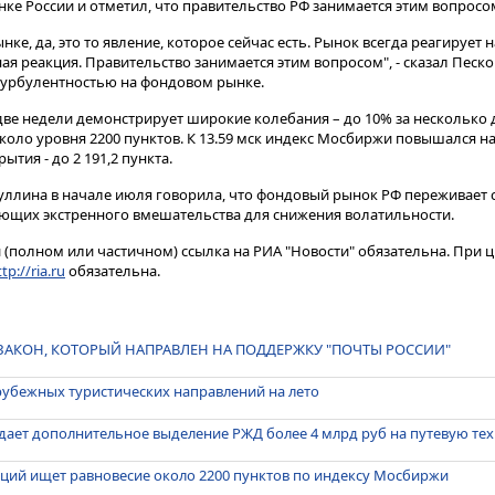
ке России и отметил, что правительство РФ занимается этим вопросо
, да, это то явление, которое сейчас есть​​​. Рынок всегда реагирует н
ая реакция. Правительство занимается этим вопросом", - сказал Песко
 турбулентностью на фондовом рынке.
ве недели демонстрирует широкие колебания – до 10% за несколько 
около уровня 2200 пунктов. К 13.59 мск индекс Мосбиржи повышался на
тия - до 2 191,2 пункта.
уллина в начале июля говорила, что фондовый рынок РФ переживает 
ующих экстренного вмешательства для снижения волатильности.
(полном или частичном) ссылка на РИА "Новости" обязательна. При ц
tp://ria.ru
обязательна.
ЗАКОН, КОТОРЫЙ НАПРАВЛЕН НА ПОДДЕРЖКУ "ПОЧТЫ РОССИИ"
арубежных туристических направлений на лето
ает дополнительное выделение РЖД более 4 млрд руб на путевую те
ций ищет равновесие около 2200 пунктов по индексу Мосбиржи