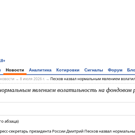
18+
и
Новости
Аналитика
Котировки
Сигналы
Форум
Бло
новости
→
8 июля 2026 г.
→
Песков назвал нормальным явлением волатиль
 нормальным явлением волатильность на фондовом 
го абзаца)
Пресс-секретарь президента России Дмитрий Песков назвал нормальн