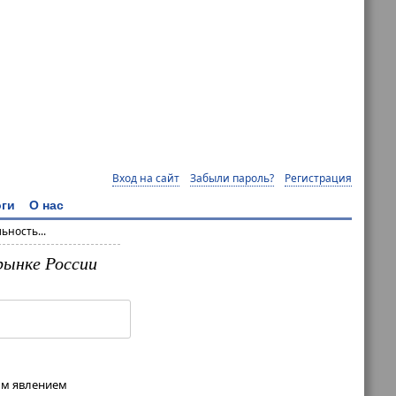
Вход на сайт
Забыли пароль?
Регистрация
ги
О нас
ность...
рынке России
ым явлением