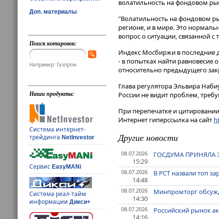
волатильность на фондовом рын
Доп. материалы
"Волатильность на фондовом рынке
регионе, и в мире. Это нормальн
вопрос о ситуации, связанной с
Поиск котировок:
Индекс Мосбиржи в последние д
- в попытках найти равновесие 
Например: Газпром
относительно предыдущего закры
Глава регулятора Эльвира Наби
Наши продукты:
России не видит проблем, треб
При перепечатке и цитировании 
Интернет гиперссылка на сайт
ht
Система интернет-
Другие новости
трейдинга
NetInvestor
08.07.2026
ГОСДУМА ПРИНЯЛА 
15:29
Сервис
EasyMANi
08.07.2026
В РСТ назвали топ з
14:48
08.07.2026
Минпромторг обсужд
Система реал-тайм
14:30
информации
Дикси+
08.07.2026
Российский рынок ак
14:16