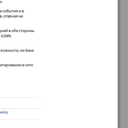
м.
а события и в
в, отвечая на
дней в обе стороны
 0,04%
сложности, но Банк
итировании в сети
хнику