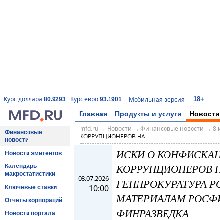
18+
Курс доллара
Курс евро
Мобильная версия
80.9293
93.1901
Главная
Продукты и услуги
Новости
mfd.ru
→
Новости
→
Финансовые новости
→
8 
Финансовые
КОРРУПЦИОНЕРОВ НА ...
новости
ИСКИ О КОНФИСКА
Новости эмитентов
КОРРУПЦИОНЕРОВ Н
Календарь
макростатистики
08.07.2026
ГЕНПРОКУРАТУРА РО
10:00
Ключевые ставки
МАТЕРИАЛАМ РОСФ
Отчёты корпораций
ФИНРАЗВЕДКА
Новости портала