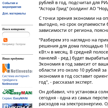
рублей в год, подсчитал для Р
События и
мероприятия
"Астора Грид" (холдинг АО "Но
Доп. материалы
С точки зрения экономии на оп
выгодно, но срок окупаемости 
Поиск котировок:
зависимости от региона, пояснил 
"Разберем это наглядно на при
Например: Газпром
решения для дома площадью 10
кВт.ч в месяц. В средней полос
панелей - ред.) будет вырабатыв
Наши продукты:
Экономия в год зависит от ваш
области это около 10 рублей за
экономия в год составит ориен
Система интернет-
трейдинга
год", - рассказал эксперт.
NetInvestor
Он добавил, что установка сол
сегодня - одна из самых персп
Сервис
EasyMANi
расходов на электроэнергию. 