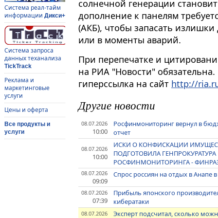
солнечной генерации становитс
Система реал-тайм
дополнение к панелям требует
информации
Дикси+
(АКБ), чтобы запасать излишки
или в моменты аварий.
Система запроса
При перепечатке и цитировани
данных теханализа
TickTrack
на РИА "Новости" обязательна.
Реклама и
гиперссылка на сайт
http://ria.r
маркетинговые
услуги
Другие новости
Цены и оферта
Росфинмониторинг вернул в бюдже
08.07.2026
Все продукты и
10:00
отчет
услуги
ИСКИ О КОНФИСКАЦИИ ИМУЩЕСТ
08.07.2026
ПОДГОТОВИЛА ГЕНПРОКУРАТУРА 
10:00
РОСФИНМОНИТОРИНГА - ФИНРА
08.07.2026
Спрос россиян на отдых в Анапе в
09:09
Прибыль японского производителя 
08.07.2026
07:39
кибератаки
Эксперт подсчитал, сколько можн
08.07.2026