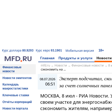
18+
Курс доллара
Курс евро
Мобильная версия
80.9293
93.1901
Главная
Продукты и услуги
Новости
mfd.ru
→
Новости
→
Финансовые новости
→
8 
Финансовые
сэкономить на ...
новости
Эксперт подсчитал, ско
Новости эмитентов
08.07.2026
06:51
за счет солнечных пане
Календарь
макростатистики
МОСКВА, 8 июл - РИА Новости.
Ключевые ставки
своем участке для энергоснаб
Отчёты корпораций
сэкономить жителям, например
Новости портала