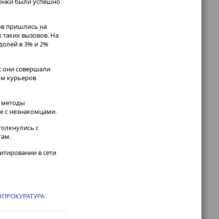
звонки были успешно
ов пришлись на
 таких вызовов. На
долей в 3% и 2%
: они совершали
ом курьеров
е методы
е с незнакомцами.
толкнулись с
там.
итировании в сети
НПРОКУРАТУРА