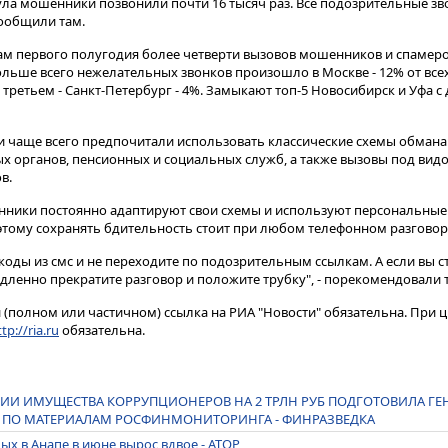
ла мошенники позвонили почти 16 тысяч раз​​​. Все подозрительные 
сообщили там.
гам первого полугодия более четверти вызовов мошенников и спамер
больше всего нежелательных звонков произошло в Москве - 12% от всех
 третьем - Санкт-Петербург - 4%. Замыкают топ-5 Новосибирск и Уфа с 
 чаще всего предпочитали использовать классические схемы обмана
ых органов, пенсионных и социальных служб, а также вызовы под вид
в.
енники постоянно адаптируют свои схемы и используют персональны
этому сохранять бдительность стоит при любом телефонном разговор
оды из смс и не переходите по подозрительным ссылкам. А если вы с
ленно прекратите разговор и положите трубку", - порекомендовали 
(полном или частичном) ссылка на РИА "Новости" обязательна. При ц
tp://ria.ru
обязательна.
ИИ ИМУЩЕСТВА КОРРУПЦИОНЕРОВ НА 2 ТРЛН РУБ ПОДГОТОВИЛА ГЕ
ДУ ПО МАТЕРИАЛАМ РОСФИНМОНИТОРИНГА - ФИНРАЗВЕДКА
дых в Анапе в июне вырос вдвое - АТОР