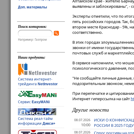
Алтайском крае - жителю Барнау
выявлены и заблокированы", - 
Доп. материалы
Эксперты отметили, что по ито
пять российских городов. Так, 
Поиск котировок:
втором месте Краснодар - 5%, на
соответственно.
Например: Газпром
В этих городах злоумышленники
звонки от имени государственн
почтовых служб и маркетплейсо
Наши продукты:
В сервисе напомнили, что мош
психологического давления, по
"Не сообщайте личные данные, к
Система интернет-
подозрительным звонком, немед
трейдинга
NetInvestor
При перепечатке и цитировании 
Интернет гиперссылка на сайт
ht
Сервис
EasyMANi
Другие новости
Система реал-тайм
ИСКИ О КОНФИСКАЦ
08.07.2026
информации
Дикси+
10:00
РОССИИ В 2025 ГО
08.07.2026
Спрос россиян на от