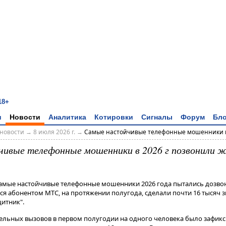
18+
и
Новости
Аналитика
Котировки
Сигналы
Форум
Бло
новости
→
8 июля 2026 г.
→
Самые настойчивые телефонные мошенники в 2
ивые телефонные мошенники в 2026 г позвонили 
Самые настойчивые телефонные мошенники 2026 года пытались дозвон
тся абонентом МТС, на протяжении полугода, сделали почти 16 тысяч з
итник".
льных вызовов в первом полугодии на одного человека было зафикс