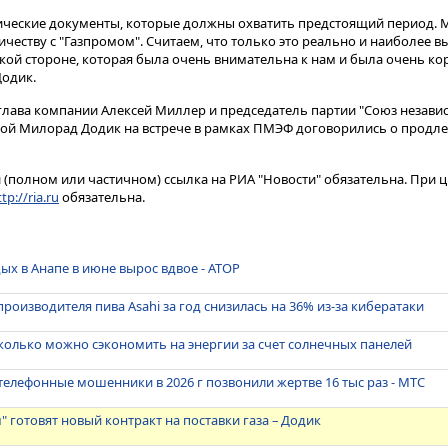
ческие документы, которые должны охватить предстоящий период​​​.
честву с "Газпромом". Считаем, что только это реально и наиболее вы
кой стороне, которая была очень внимательна к нам и была очень ко
Додик.
 глава компании Алексей Миллер и председатель партии "Союз незави
ой Милорад Додик на встрече в рамках ПМЭФ договорились о продле
(полном или частичном) ссылка на РИА "Новости" обязательна. При ц
tp://ria.ru
обязательна.
дых в Анапе в июне вырос вдвое - АТОР
роизводителя пива Asahi за год снизилась на 36% из-за кибератаки
сколько можно сэкономить на энергии за счет солнечных панелей
елефонные мошенники в 2026 г позвонили жертве 16 тыс раз - МТС
" готовят новый контракт на поставки газа – Додик