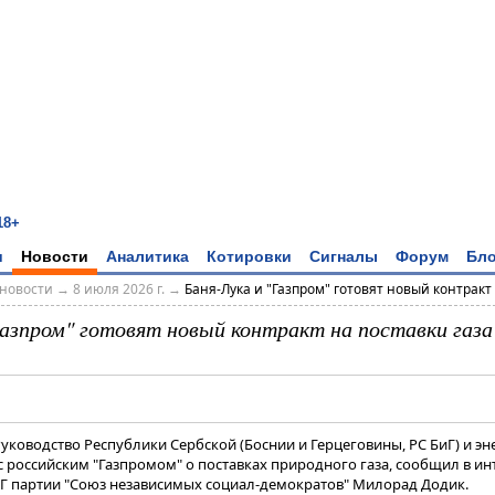
18+
и
Новости
Аналитика
Котировки
Сигналы
Форум
Бло
новости
→
8 июля 2026 г.
→
Баня-Лука и "Газпром" готовят новый контракт н
Газпром" готовят новый контракт на поставки газа
Руководство Республики Сербской (Боснии и Герцеговины, РС БиГ) и э
с российским "Газпромом" о поставках природного газа, сообщил в и
иГ партии "Союз независимых социал-демократов" Милорад Додик.