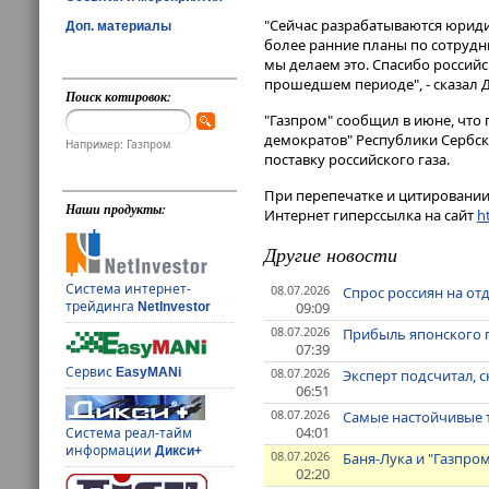
"Сейчас разрабатываются юриди
Доп. материалы
более ранние планы по сотрудни
мы делаем это. Спасибо российс
прошедшем периоде", - сказал 
Поиск котировок:
"Газпром" сообщил в июне, что
демократов" Республики Сербск
Например: Газпром
поставку российского газа.
При перепечатке и цитировании 
Наши продукты:
Интернет гиперссылка на сайт
ht
Другие новости
Система интернет-
08.07.2026
Спрос россиян на от
трейдинга
09:09
NetInvestor
08.07.2026
Прибыль японского п
07:39
Сервис
08.07.2026
EasyMANi
Эксперт подсчитал, 
06:51
08.07.2026
Самые настойчивые т
04:01
Система реал-тайм
информации
Дикси+
08.07.2026
Баня-Лука и "Газпром
02:20