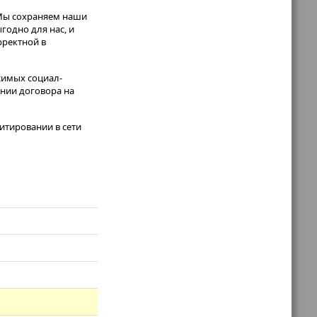
 Мы сохраняем наши
годно для нас, и
рректной в
симых социал-
нии договора на
итировании в сети