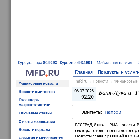
Курс доллара
Курс евро
Мобильная версия
80.9293
93.1901
Главная
Продукты и услуг
mfd.ru
→
Новости
→
Финансовые 
Финансовые новости
08.07.2026
Баня-Лука и "
Новости эмитентов
02:20
Календарь
макростатистики
Эмитенты:
Газпром
Ключевые ставки
Отчёты корпораций
БЕЛГРАД, 8 июл – РИА Новости. 
Новости портала
сектора готовят новый договор 
Новости глава правящей в РС Б
События и мероприятия