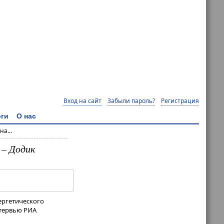
Вход на сайт
Забыли пароль?
Регистрация
ги
О нас
а...
 – Додик
нергетического
нтервью РИА