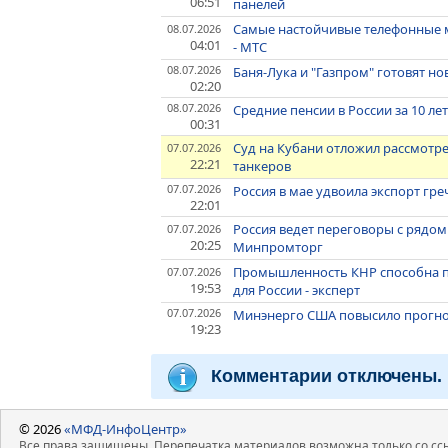
06:51
панелей
Самые настойчивые телефонные м
08.07.2026
04:01
- МТС
08.07.2026
Баня-Лука и "Газпром" готовят но
02:20
08.07.2026
Средние пенсии в России за 10 ле
00:31
Суд на Кубани отложил рассмотр
07.07.2026
22:21
танкеров
07.07.2026
Россия в мае удвоила экспорт гр
22:01
Россия ведет переговоры с рядом 
07.07.2026
20:25
Минпромторг
Промышленность КНР способна 
07.07.2026
19:53
для России - эксперт
07.07.2026
Минэнерго США повысило прогноз
19:23
Комментарии отключены.
© 2026
«МФД-ИнфоЦентр»
Все права защищены. Перепечатка материалов возможна только со ссы