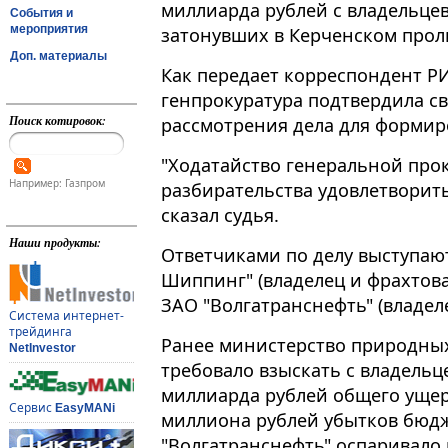
миллиарда рублей с владельцев
События и
мероприятия
затонувших в Керченском пролив
Доп. материалы
Как передает корреспондент РИ
генпрокуратура подтвердила с
Поиск котировок:
рассмотрения дела для формиров
"Ходатайство генеральной про
Например: Газпром
разбирательства удовлетворить 
сказал судья.
Наши продукты:
Ответчиками по делу выступаю
Шиппинг" (владелец и фрахтова
ЗАО "Волгатранснефть" (владеле
Система интернет-
трейдинга
Ранее министерство природных
NetInvestor
требовало взыскать с владельц
миллиарда рублей общего ущер
Сервис
EasyMANi
миллиона рублей убытков бюдж
"Волгатранснефть" оспаривало 