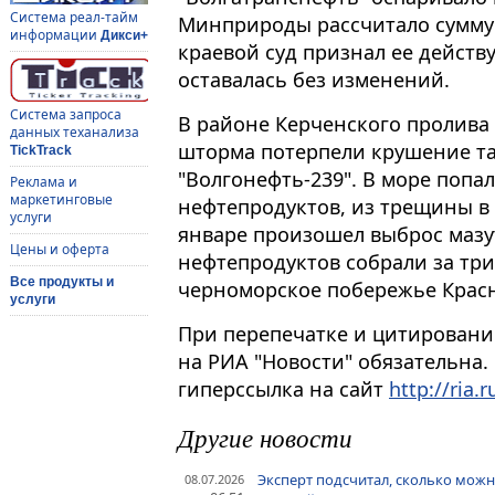
Система реал-тайм
Минприроды рассчитало сумму
информации
Дикси+
краевой суд признал ее дейст
оставалась без изменений.
Система запроса
В районе Керченского пролива 
данных теханализа
шторма потерпели крушение та
TickTrack
"Волгонефть-239". В море попал
Реклама и
маркетинговые
нефтепродуктов, из трещины в 
услуги
январе произошел выброс мазу
Цены и оферта
нефтепродуктов собрали за три
Все продукты и
черноморское побережье Красн
услуги
При перепечатке и цитировани
на РИА "Новости" обязательна.
гиперссылка на сайт
http://ria.r
Другие новости
Эксперт подсчитал, сколько можн
08.07.2026