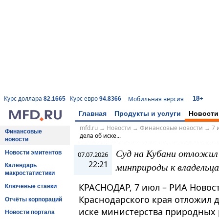
18+
Курс доллара
Курс евро
Мобильная версия
82.1665
94.8366
Главная
Продукты и услуги
Новости
mfd.ru
→
Новости
→
Финансовые новости
→
7 
Финансовые
дела об иске...
новости
Суд на Кубани отложил 
Новости эмитентов
07.07.2026
22:21
минприроды к владельц
Календарь
макростатистики
КРАСНОДАР, 7 июл – РИА Новос
Ключевые ставки
Краснодарского края отложил д
Отчёты корпораций
иске министерства природных 
Новости портала