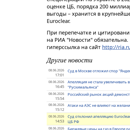
оценке ЦБ, порядка 200 миллиа
выгоды – хранится в крупнейш
Euroclear.
При перепечатке и цитировани
на РИА "Новости" обязательна.
гиперссылка на сайт
http://ria.r
Другие новости
08.06.2026
Суд в Москве отложил спор "Яндек
17:01
Апелляция не стала увеличивать в
08.06.2026
16:45
"Русхимальянса"
08.06.2026
Российский рынок акций демонс
15:54
08.06.2026
Атаки на АЭС не влияют на желан
15:12
Суд отклонил апелляцию Euroclea
08.06.2026
14:53
ЦБ РФ
08.06.2026
Биржевые цены на газ в Европе ра