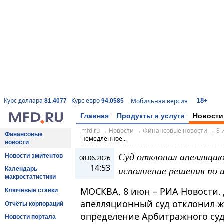
18+
Курс доллара
Курс евро
Мобильная версия
81.4077
94.0585
Главная
Продукты и услуги
Новости
mfd.ru
→
Новости
→
Финансовые новости
→
8 
Финансовые
немедленное...
новости
Суд отклонил апелляцию
Новости эмитентов
08.06.2026
14:53
исполнение решения по 
Календарь
макростатистики
МОСКВА, 8 июн – РИА Новости
Ключевые ставки
апелляционный суд отклонил жа
Отчёты корпораций
определение Арбитражного су
Новости портала