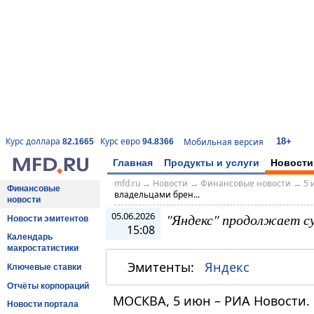
18+
Курс доллара
Курс евро
Мобильная версия
82.1665
94.8366
Главная
Продукты и услуги
Новости
mfd.ru
→
Новости
→
Финансовые новости
→
5 
Финансовые
владельцами брен...
новости
05.06.2026
"Яндекс" продолжает су
Новости эмитентов
15:08
Календарь
макростатистики
Эмитенты:
Яндекс
Ключевые ставки
Отчёты корпораций
МОСКВА, 5 июн – РИА Новости. 
Новости портала