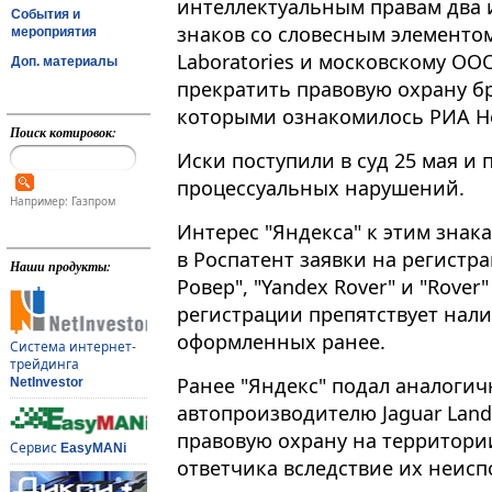
интеллектуальным правам два 
События и
знаков со словесным элементом Ro
мероприятия
Laboratories и московскому ОО
Доп. материалы
прекратить правовую охрану бр
которыми ознакомилось РИА Н
Поиск котировок:
Иски поступили в суд 25 мая и 
процессуальных нарушений.
Например: Газпром
Интерес "Яндекса" к этим знака
в Роспатент заявки на регистр
Наши продукты:
Ровер", "Yandex Rover" и "Rover
регистрации препятствует нал
оформленных ранее.
Система интернет-
трейдинга
Ранее "Яндекс" подал аналогич
NetInvestor
автопроизводителю Jaguar Land
правовую охрану на территори
Сервис
EasyMANi
ответчика вследствие их неисп