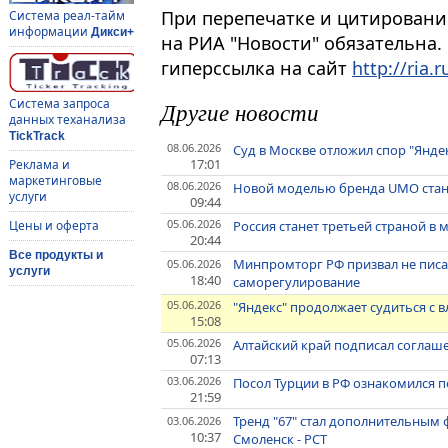
При перепечатке и цитировани
Система реал-тайм
информации
Дикси+
на РИА "Новости" обязательна.
гиперссылка на сайт
http://ria.r
Система запроса
Другие новости
данных теханализа
TickTrack
08.06.2026
Суд в Москве отложил спор "Яндек
17:01
Реклама и
маркетинговые
08.06.2026
Новой моделью бренда UMO стане
услуги
09:44
05.06.2026
Россия станет третьей страной в 
Цены и оферта
20:44
Все продукты и
Минпромторг РФ призвал не писат
05.06.2026
услуги
18:40
саморегулирование
05.06.2026
"Яндекс" продолжает судиться с 
15:08
05.06.2026
Алтайский край подписал соглаше
07:13
03.06.2026
Посол Турции в РФ ознакомился 
21:59
Тренд "67" стал дополнительным
03.06.2026
10:37
Смоленск - РСТ