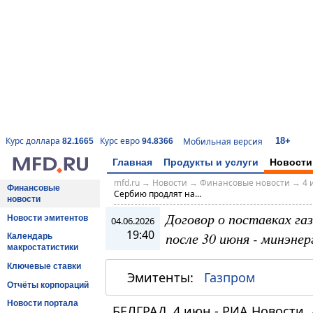
18+
Курс доллара
Курс евро
Мобильная версия
82.1665
94.8366
Главная
Продукты и услуги
Новости
mfd.ru
→
Новости
→
Финансовые новости
→
4 
Финансовые
Сербию продлят на...
новости
Договор о поставках га
Новости эмитентов
04.06.2026
19:40
после 30 июня - минэнер
Календарь
макростатистики
Ключевые ставки
Эмитенты:
Газпром
Отчёты корпораций
Новости портала
БЕЛГРАД, 4 июн - РИА Новости. 