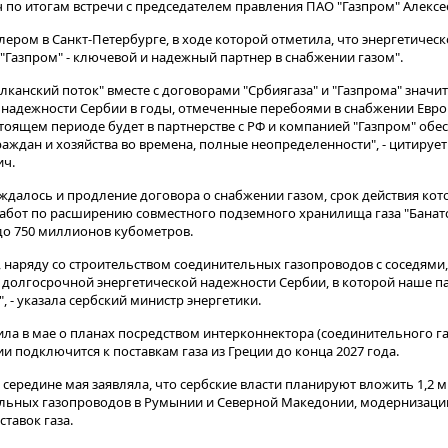
по итогам встречи с председателем правления ПАО "Газпром" Алекс
ером в Санкт-Петербурге, в ходе которой отметила, что энергетическ
Газпром" - ключевой и надежный партнер в снабжении газом"​​​.
лканский поток" вместе с договорами "Србиягаза" и "Газпрома" значи
 надежности Сербии в годы, отмеченные перебоями в снабжении Евро
тоящем периоде будет в партнерстве с РФ и компанией "Газпром" обе
аждан и хозяйства во времена, полные неопределенности", - цитирует
ич.
уждалось и продление договора о снабжении газом, срок действия кото
работ по расширению совместного подземного хранилища газа "Банатс
до 750 миллионов кубометров.
 наряду со строительством соединительных газопроводов с соседями,
а долгосрочной энергетической надежности Сербии, в которой наше па
 - указала сербский министр энергетики.
ла в мае о планах посредством интерконнектора (соединительного г
 подключится к поставкам газа из Греции до конца 2027 года.
 середине мая заявляла, что сербские власти планируют вложить 1,2 
ельных газопроводов в Румынии и Северной Македонии, модернизац
тавок газа.