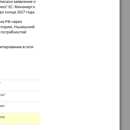
писали заявление о
оюз" ЕС. Минэнерго
о конца 2027 года.
из РФ через
рриторию. Нынешний
% потребностей
итировании в сети
"
ом"
бии
зом