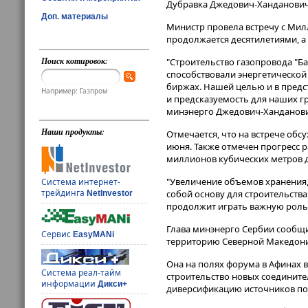
Дубравка Джедович-Ханданович 
Доп. материалы
Министр провела встречу с Милл
продолжается десятилетиями, а "
Поиск котировок:
"Строительство газопровода "Ба
способствовали энергетической
биржах. Нашей целью и в предс
Например: Газпром
и предсказуемость для наших гр
минэнерго Джедович-Ханданов
Наши продукты:
Отмечается, что на встрече обс
июня. Также отмечен прогресс 
миллионов кубических метров 
"Увеличение объемов хранения,
Система интернет-
трейдинга
собой основу для строительств
NetInvestor
продолжит играть важную роль",
Глава минэнерго Сербии сообщи
Сервис
EasyMANi
территорию Северной Македонии
Она на полях форума в Афинах в
Система реал-тайм
строительство новых соединит
информации
Дикси+
диверсификацию источников пос