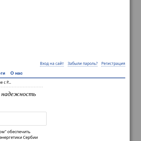
Вход на сайт
Забыли пароль?
Регистрация
ги
О нас
с Р...
ь надежность
мом" обеспечить
 энергетики Сербии