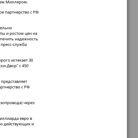
еем Миллером.
ое партнерство с РФ
тельно
пы и ростом цен на
спечить надежность
 пресс-служба
рого истекает 30
ки-Двор" с 450
 представляет
ртнерство с РФ
азопровода) через
миллиарда евро в
ию действующих и