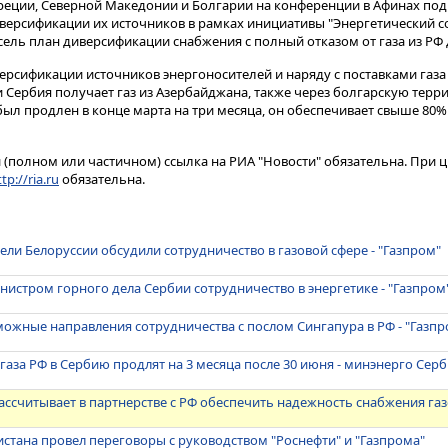
реции, Северной Македонии и Болгарии на конференции в Афинах под
иверсификации их источников в рамках инициативы "Энергетический с
ель план диверсификации снабжения с полный отказом от газа из РФ д
ерсификации источников энергоносителей и наряду с поставками газа 
ии Сербия получает газ из Азербайджана, также через болгарскую те
 был продлен в конце марта на три месяца, он обеспечивает свыше 80
(полном или частичном) ссылка на РИА "Новости" обязательна. При ц
tp://ria.ru
обязательна.
ели Белоруссии обсудили сотрудничество в газовой сфере - "Газпром"
нистром горного дела Сербии сотрудничество в энергетике - "Газпром
ожные направления сотрудничества с послом Сингапура в РФ - "Газпр
 газа РФ в Сербию продлят на 3 месяца после 30 июня - минэнерго Сер
ссчитывает в партнерстве с РФ обеспечить надежность снабжения га
стана провел переговоры с руководством "Роснефти" и "Газпрома"