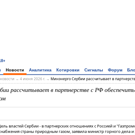
18+
и
Новости
Аналитика
Котировки
Сигналы
Форум
Бло
новости
→
4 июня 2026 г.
→
Минэнерго Сербии рассчитывает в партнерстве 
бии рассчитывает в партнерстве с РФ обеспечит
ом
Цель властей Сербии - в партнерских отношениях с Россией и "Газпро
снабжения страны природным газом, заявила министр горного дела и