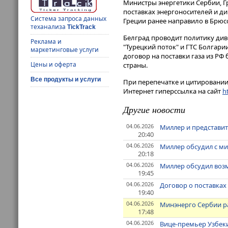
Министры энергетики Сербии, Г
поставках энергоносителей и д
Система запроса данных
Греции ранее направило в Брюсс
теханализа
TickTrack
Белград проводит политику див
Реклама и
"Турецкий поток" и ГТС Болгар
маркетинговые услуги
договор на поставки газа из РФ
Цены и оферта
страны.
Все продукты и услуги
При перепечатке и цитировании 
Интернет гиперссылка на сайт
ht
Другие новости
04.06.2026
Миллер и представит
20:40
04.06.2026
Миллер обсудил с ми
20:18
04.06.2026
Миллер обсудил возм
19:45
04.06.2026
Договор о поставках
19:40
04.06.2026
Минэнерго Сербии ра
17:48
04.06.2026
Вице-премьер Узбеки