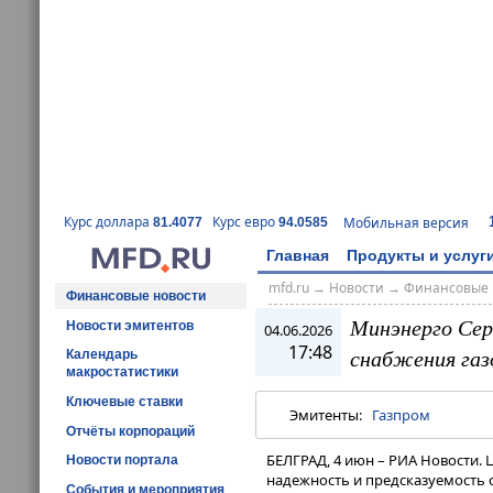
Курс доллара
Курс евро
Мобильная версия
81.4077
94.0585
Главная
Продукты и услуг
mfd.ru
→
Новости
→
Финансовые 
Финансовые новости
Минэнерго Сер
Новости эмитентов
04.06.2026
17:48
снабжения газ
Календарь
макростатистики
Ключевые ставки
Эмитенты:
Газпром
Отчёты корпораций
БЕЛГРАД, 4 июн – РИА Новости. 
Новости портала
надежность и предсказуемость 
События и мероприятия