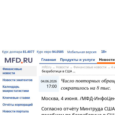
18+
Курс доллара
Курс евро
Мобильная версия
81.4077
94.0585
Главная
Продукты и услуги
Новости
mfd.ru
→
Новости
→
Финансовые новости
→
4 
Финансовые
безработице в США ...
новости
Число повторных обращ
Новости эмитентов
04.06.2026
17:00
сократилось на 8 тыс.
Календарь
макростатистики
Москва, 4 июня. /МФД-ИнфоЦен
Ключевые ставки
Отчёты корпораций
Согласно отчёту Минтруда США
Новости портала