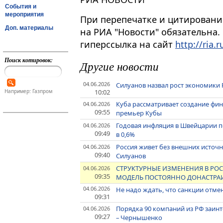
События и
мероприятия
При перепечатке и цитировани
Доп. материалы
на РИА "Новости" обязательна.
гиперссылка на сайт
http://ria.r
Поиск котировок:
Другие новости
04.06.2026
Силуанов назвал рост экономики
10:02
Например: Газпром
Куба рассматривает создание фи
04.06.2026
09:55
премьер Кубы
Годовая инфляция в Швейцарии по
04.06.2026
09:49
в 0,6%
Россия живет без внешних источн
04.06.2026
09:40
Силуанов
СТРУКТУРНЫЕ ИЗМЕНЕНИЯ В РО
04.06.2026
09:35
МОДЕЛЬ ПОСТОЯННО ДОНАСТРАИ
04.06.2026
Не надо ждать, что санкции отме
09:31
Порядка 90 компаний из РФ заинт
04.06.2026
09:27
– Чернышенко