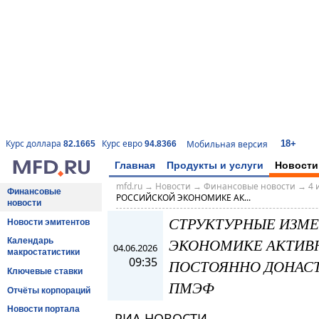
18+
Курс доллара
Курс евро
Мобильная версия
82.1665
94.8366
Главная
Продукты и услуги
Новости
mfd.ru
→
Новости
→
Финансовые новости
→
4 
Финансовые
РОССИЙСКОЙ ЭКОНОМИКЕ АК...
новости
СТРУКТУРНЫЕ ИЗМ
Новости эмитентов
ЭКОНОМИКЕ АКТИВН
Календарь
04.06.2026
макростатистики
09:35
ПОСТОЯННО ДОНАСТ
Ключевые ставки
ПМЭФ
Отчёты корпораций
Новости портала
РИА НОВОСТИ