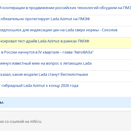
 кооперации в продвижении российских технологий обсудили на ПМ
о обязательно протестирует Lada Azimut на ПМЭФ
предпосылок для индексации цен на Lada сверх нормы - Соколов
онсировал тест-драйв Lada Azimut в рамках ПМЭФ
в России начнутся в IV квартале – глава "АвтоВАЗа"
омянул известный мем на вопрос о летающих Lada
ссказал, какие модели Lada станут беспилотными
т гибридный Lada Azimut к концу 2026 года
ы.
 со ссылкой на mfd.ru.