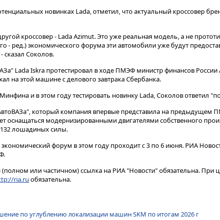
потенциальных новинках Lada, отметил, что актуальный кроссовер бре
ругой кроссовер - Lada Azimut. Это уже реальная модель, а не прототи
о - ред.) экономического форума эти автомобили уже будут предостав
- сказал Соколов.
АЗа" Lada Iskra протестировал в ходе ПМЭФ министр финансов России 
ал на этой машине с делового завтрака Сбербанка.
 Минфина и в этом году тестировать новинку Lada, Соколов ответил "п
 "АвтоВАЗа", который компания впервые представила на предыдущем П
удет оснащаться модернизированными двигателями собственного про
и 132 лошадиных силы.
кономический форум в этом году проходит с 3 по 6 июня. РИА Новос
Ф.
(полном или частичном) ссылка на РИА "Новости" обязательна. При ц
tp://ria.ru
обязательна.
шение по углублению локализации машин SKM по итогам 2026 г