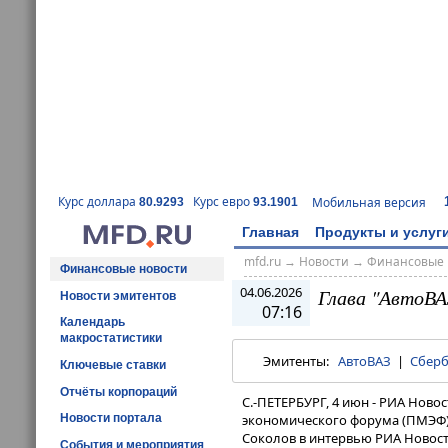
Курс доллара
Курс евро
Мобильная версия
80.9293
93.1901
Главная
Продукты и услуг
mfd.ru
→
Новости
→
Финансовые 
Финансовые новости
04.06.2026
Глава "АвтоВА
Новости эмитентов
07:16
Календарь
макростатистики
Эмитенты:
АвтоВАЗ
|
Сбер
Ключевые ставки
Отчёты корпораций
С.-ПЕТЕРБУРГ, 4 июн - РИА Ново
Новости портала
экономического форума (ПМЭФ) 
Соколов в интервью РИА Новости​​
События и мероприятия