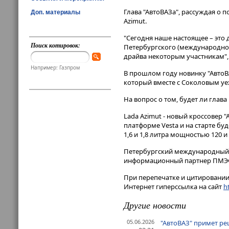
Глава "АвтоВАЗа", рассуждая о 
Доп. материалы
Azimut.
"Сегодня наше настоящее – это д
Поиск котировок:
Петербургского (международног
драйва некоторым участникам", 
Например: Газпром
В прошлом году новинку "АвтоВ
который вместе с Соколовым уех
На вопрос о том, будет ли глава
Lada Azimut - новый кроссовер
платформе Vesta и на старте б
1,6 и 1,8 литра мощностью 120 
Петербургский международный э
информационный партнер ПМЭ
При перепечатке и цитировании 
Интернет гиперссылка на сайт
ht
Другие новости
05.06.2026
"АвтоВАЗ" примет ре