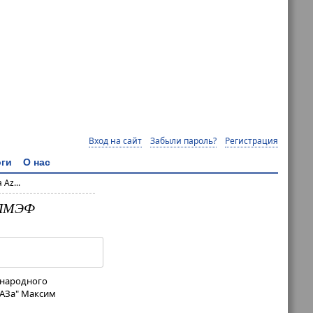
Вход на сайт
Забыли пароль?
Регистрация
ги
О нас
Az...
х ПМЭФ
дународного
ВАЗа" Максим