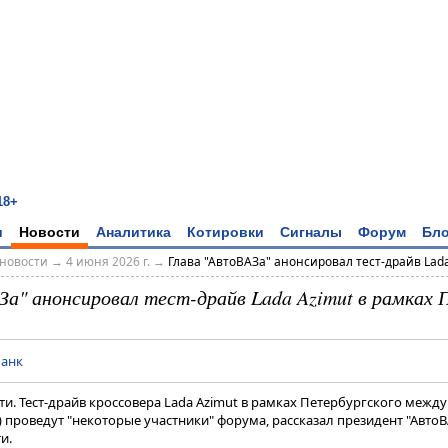
18+
и
Новости
Аналитика
Котировки
Сигналы
Форум
Бло
новости
→
4 июня 2026 г.
→
Глава "АвтоВАЗа" анонсировал тест-драйв Lada 
За" анонсировал тест-драйв Lada Azimut в рамка
банк
сти. Тест-драйв кроссовера Lada Azimut в рамках Петербургского меж
проведут "некоторые участники" форума, рассказал президент "Авто
​.