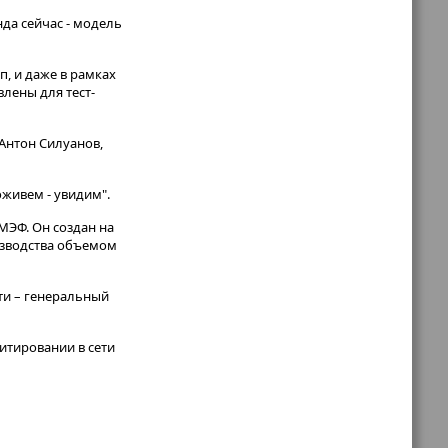
нда сейчас - модель
п, и даже в рамках
лены для тест-
Антон Силуанов,
оживем - увидим".
МЭФ. Он создан на
изводства объемом
ти – генеральный
итировании в сети