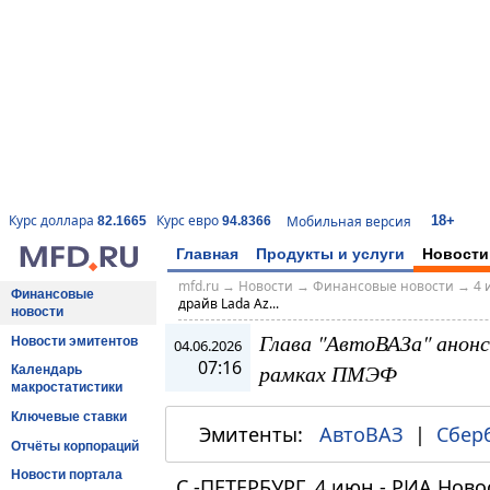
18+
Курс доллара
Курс евро
Мобильная версия
82.1665
94.8366
Главная
Продукты и услуги
Новости
mfd.ru
→
Новости
→
Финансовые новости
→
4 
Финансовые
драйв Lada Az...
новости
Глава "АвтоВАЗа" анонс
Новости эмитентов
04.06.2026
07:16
рамках ПМЭФ
Календарь
макростатистики
Ключевые ставки
Эмитенты:
АвтоВАЗ
|
Сбер
Отчёты корпораций
Новости портала
С.-ПЕТЕРБУРГ, 4 июн - РИА Ново