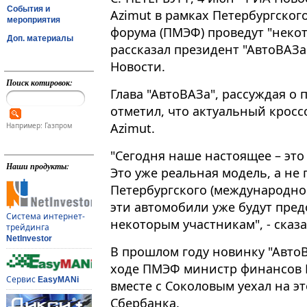
События и
Azimut в рамках Петербургско
мероприятия
форума (ПМЭФ) проведут "неко
Доп. материалы
рассказал президент "АвтоВАЗ
Новости​​​.
Поиск котировок:
Глава "АвтоВАЗа", рассуждая о
отметил, что актуальный кросс
Azimut.
Например: Газпром
"Сегодня наше настоящее – это 
Наши продукты:
Это уже реальная модель, а не 
Петербургского (международног
эти автомобили уже будут пред
Система интернет-
некоторым участникам", - сказа
трейдинга
NetInvestor
В прошлом году новинку "АвтоВ
ходе ПМЭФ министр финансов 
Сервис
EasyMANi
вместе с Соколовым уехал на э
Сбербанка.