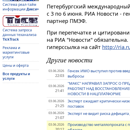
Система реал-тайм
Петербургский международный
информации
Дикси+
с 3 по 6 июня. РИА Новости -
партнер ПМЭФ.
Система запроса
При перепечатке и цитировани
данных теханализа
на РИА "Новости" обязательна.
TickTrack
гиперссылка на сайт
http://ria.r
Реклама и
маркетинговые
услуги
Другие новости
Цены и оферта
Генсек ИМО выступил против вве
03.06.2026
Все продукты и
22:03
выбросы
услуги
"МАКС" НАПРАВИЛ ЗАПРОС О ПР
03.06.2026
РАБОТАЕТ НАД ВОССТАНОВЛЕНИЕ
21:41
НОВОСТИ В НАЦПЛАТФОРМЕ
Эксперт ожидает критически низк
03.06.2026
21:25
поставок
03.06.2026
Эксперт не видит риска дефицита
21:07
Производство металлопроката с
03.06.2026
20:12
области