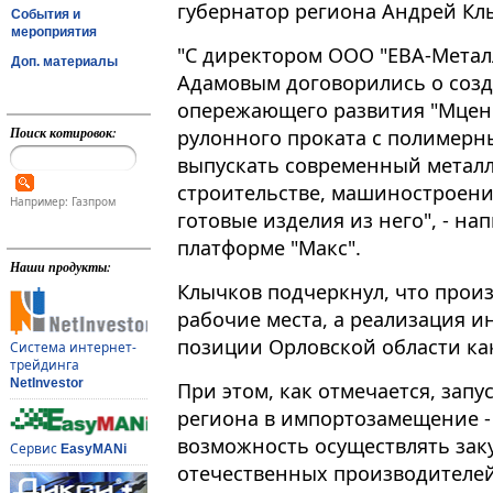
губернатор региона Андрей Клычк
События и
мероприятия
"С директором ООО "ЕВА-Метал
Доп. материалы
Адамовым договорились о соз
опережающего развития "Мценс
Поиск котировок:
рулонного проката с полимерн
выпускать современный металл
строительстве, машиностроении
Например: Газпром
готовые изделия из него", - на
платформе "Макс".
Наши продукты:
Клычков подчеркнул, что прои
рабочие места, а реализация и
позиции Орловской области ка
Система интернет-
трейдинга
NetInvestor
При этом, как отмечается, запу
региона в импортозамещение -
возможность осуществлять зак
Сервис
EasyMANi
отечественных производителей