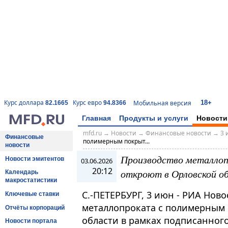
18+
Курс доллара
Курс евро
Мобильная версия
82.1665
94.8366
Главная
Продукты и услуги
Новости
mfd.ru
→
Новости
→
Финансовые новости
→
3 
Финансовые
полимерным покрыт...
новости
Производство металло
Новости эмитентов
03.06.2026
20:12
откроют в Орловской о
Календарь
макростатистики
С.-ПЕТЕРБУРГ, 3 июн - РИА Нов
Ключевые ставки
металлопроката с полимерным 
Отчёты корпораций
области в рамках подписанног
Новости портала