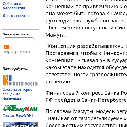
События и
концепции по привлечению к о
мероприятия
она может быть готова к начал
Доп. материалы
руководитель службы по защит
обеспечению доступности фина
Мамута​​​.
Поиск котировок:
"Концепция разрабатывается... 
Постараемся, чтобы к Финконг
Например: Газпром
концепция", - сказал он в кулу
каком этапе находится обсужд
Наши продукты:
ответственности "раздолжнител
решению.
Система интернет-
Финансовый конгресс Банка Ро
трейдинга
РФ пройдет в Санкт-Петербурге 
NetInvestor
По словам Мамуты, модель рег
Сервис
EasyMANi
"Начиная от саморегулируемых
более жестким государственным