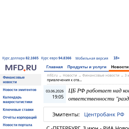
18+
Курс доллара
Курс евро
Мобильная версия
82.1665
94.8366
Главная
Продукты и услуги
Новости
mfd.ru
→
Новости
→
Финансовые новости
→
3 
Финансовые
привлечения к отв...
новости
ЦБ РФ работает над кон
Новости эмитентов
03.06.2026
19:05
ответственности "раз
Календарь
макростатистики
Ключевые ставки
Эмитенты:
Центробанк РФ
Отчёты корпораций
Новости портала
С.-ПЕТЕРБУРГ, 3 июн - РИА Ново