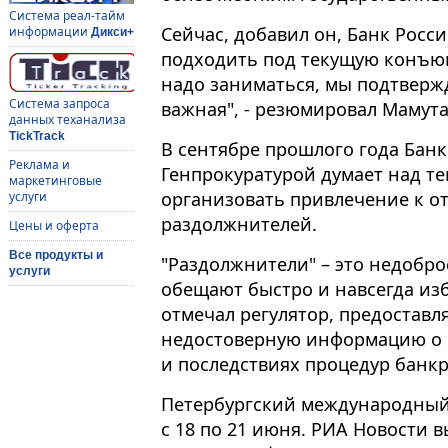
Система реал-тайм
Сейчас, добавил он, Банк Росси
информации
Дикси+
подходить под текущую конъюн
надо заниматься, мы подтвержд
Система запроса
важная", - резюмировал Мамута
данных теханализа
TickTrack
В сентябре прошлого года Банк
Реклама и
Генпрокуратурой думает над т
маркетинговые
организовать привлечение к о
услуги
раздолжнителей.
Цены и оферта
Все продукты и
"Раздолжнители" – это недобр
услуги
обещают быстро и навсегда изб
отмечал регулятор, предостав
недостоверную информацию о св
и последствиях процедур банкр
Петербургский международный
с 18 по 21 июня. РИА Новости