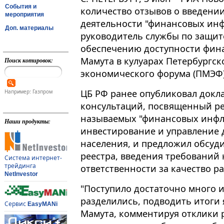
События и
количество отзывов о введени
мероприятия
деятельности "финансовых инф
Доп. материалы
руководитель службы по защит
обеспечению доступности фина
Мамута в кулуарах Петербургс
Поиск котировок:
экономического форума (ПМЭФ)​​​
ЦБ РФ ранее опубликовал докл
Например: Газпром
консультаций, посвященный ре
называемых "финансовых инфл
Наши продукты:
инвестирование и управление 
населения, и предложил обсуд
реестра, введения требований 
Система интернет-
трейдинга
ответственности за качество 
NetInvestor
"Поступило достаточно много и
разделились, подводить итоги я
Сервис
EasyMANi
Мамута, комментируя отклики р