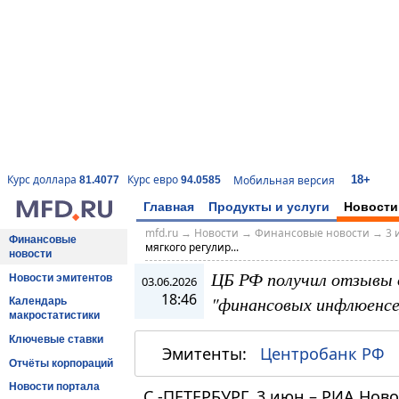
18+
Курс доллара
Курс евро
Мобильная версия
81.4077
94.0585
Главная
Продукты и услуги
Новости
mfd.ru
→
Новости
→
Финансовые новости
→
3 
Финансовые
мягкого регулир...
новости
ЦБ РФ получил отзывы о
Новости эмитентов
03.06.2026
18:46
"финансовых инфлюенсе
Календарь
макростатистики
Ключевые ставки
Эмитенты:
Центробанк РФ
Отчёты корпораций
Новости портала
С.-ПЕТЕРБУРГ, 3 июн – РИА Нов