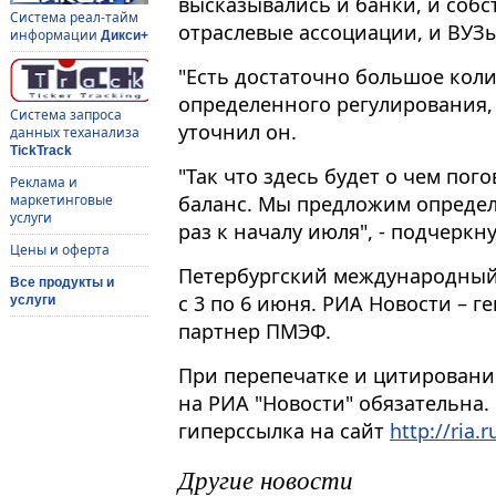
высказывались и банки, и соб
Система реал-тайм
отраслевые ассоциации, и ВУЗы
информации
Дикси+
"Есть достаточно большое колич
определенного регулирования, 
Система запроса
уточнил он.
данных теханализа
TickTrack
"Так что здесь будет о чем пог
Реклама и
баланс. Мы предложим определ
маркетинговые
услуги
раз к началу июля", - подчеркн
Цены и оферта
Петербургский международный
Все продукты и
с 3 по 6 июня. РИА Новости –
услуги
партнер ПМЭФ.
При перепечатке и цитировани
на РИА "Новости" обязательна.
гиперссылка на сайт
http://ria.r
Другие новости