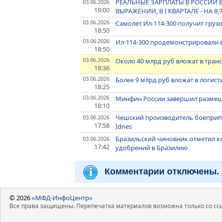
РЕАЛЬНЫЕ ЗАРПЛАТЫ В РОССИИ 
03.06.2026
19:00
ВЫРАЖЕНИИ, В I КВАРТАЛЕ - НА 8,
03.06.2026
Самолет Ил-114-300 получит груз
18:50
03.06.2026
Ил-114-300 продемонстрировали
18:50
03.06.2026
Около 40 млрд руб вложат в тран
18:36
03.06.2026
Более 9 млрд руб вложат в логис
18:25
03.06.2026
Минфин России завершил размещ
18:10
Чешский производитель боеприпас
03.06.2026
17:58
Idnes
Бразильский чиновник отметил к
03.06.2026
17:42
удобрений в Бразилию
Комментарии отключены.
© 2026
«МФД-ИнфоЦентр»
Все права защищены. Перепечатка материалов возможна только со ссы