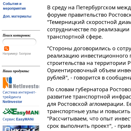
События и
В среду на Петербургском ме
мероприятия
форуме правительство Ростовс
Доп. материалы
"Темерницкий скоростной диам
сотрудничестве по реализации
Поиск котировок:
транспортной сфере.
"Стороны договорились о сотр
Например: Газпром
реализацию инвестиционного п
строительства на территории Р
Ориентировочный объем инвес
Наши продукты:
рублей", - говорится в сообщен
По словам губернатора Ростов
Система интернет-
развитие транспортной инфраст
трейдинга
NetInvestor
для Ростовской агломерации. Е
транспортные узлы и повысить
"Рассчитываем, что опыт инвес
Сервис
EasyMANi
срок выполнить проект", - прив