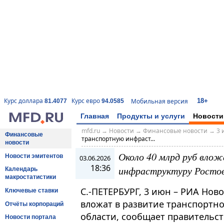
18+
Курс доллара
Курс евро
Мобильная версия
81.4077
94.0585
Главная
Продукты и услуги
Новости
mfd.ru
→
Новости
→
Финансовые новости
→
3 
Финансовые
транспортную инфраст...
новости
Около 40 млрд руб вло
Новости эмитентов
03.06.2026
18:36
инфраструктуру Ростов
Календарь
макростатистики
С.-ПЕТЕРБУРГ, 3 июн – РИА Нов
Ключевые ставки
вложат в развитие транспортн
Отчёты корпораций
области, сообщает правительство
Новости портала