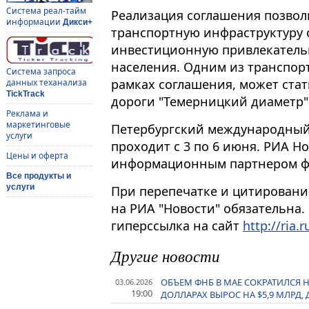
Система реал-тайм
Реализация соглашения позво
информации
Дикси+
транспортную инфраструктуру 
инвестиционную привлекатель
населения. Одним из транспор
Система запроса
рамках соглашения, может ста
данных теханализа
TickTrack
дороги "Темерницкий диаметр"
Реклама и
маркетинговые
Петербургский международный
услуги
проходит с 3 по 6 июня. РИА Н
Цены и оферта
информационным партнером ф
Все продукты и
услуги
При перепечатке и цитировани
на РИА "Новости" обязательна.
гиперссылка на сайт
http://ria.r
Другие новости
ОБЪЕМ ФНБ В МАЕ СОКРАТИЛСЯ НА 
03.06.2026
19:00
ДОЛЛАРАХ ВЫРОС НА $5,9 МЛРД, 