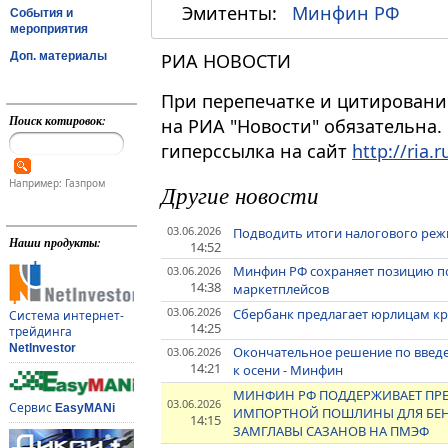
Эмитенты:
Минфин РФ
События и
мероприятия
Доп. материалы
РИА НОВОСТИ
При перепечатке и цитировани
Поиск котировок:
на РИА "Новости" обязательна.
гиперссылка на сайт
http://ria.r
Например: Газпром
Другие новости
03.06.2026
Подводить итоги налогового реж
Наши продукты:
14:52
Минфин РФ сохраняет позицию по
03.06.2026
14:38
маркетплейсов
03.06.2026
Сбербанк предлагает юрлицам к
Система интернет-
14:25
трейдинга
NetInvestor
Окончательное решение по введе
03.06.2026
14:21
к осени - Минфин
МИНФИН РФ ПОДДЕРЖИВАЕТ ПРЕ
03.06.2026
Сервис
EasyMANi
ИМПОРТНОЙ ПОШЛИНЫ ДЛЯ БЕНЗИ
14:15
ЗАМГЛАВЫ САЗАНОВ НА ПМЭФ