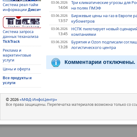
Три климатические угрозы для Ро
03.06.2026
Система реал-тайм
14:04
на полях ПМЭФ
информации
Дикси+
Биржевые цены на газ в Европе ра
03.06.2026
13:57
кубометров
НСПК пилотирует новый сценарий
03.06.2026
Система запроса
13:45
компаниями
данных теханализа
Бурятия и Ozon подписали соглаш
03.06.2026
TickTrack
13:28
логистического центра
Реклама и
маркетинговые
услуги
Комментарии отключены.
Цены и оферта
Все продукты и
услуги
© 2026
«МФД-ИнфоЦентр»
Все права защищены. Перепечатка материалов возможна только со ссы