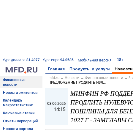
18+
Курс доллара
Курс евро
Мобильная версия
81.4077
94.0585
Главная
Продукты и услуги
Новости
mfd.ru
→
Новости
→
Финансовые новости
→
3 
Финансовые
ПРЕДЛОЖЕНИЕ ПРОДЛИТЬ НУЛ...
новости
МИНФИН РФ ПОДДЕ
Новости эмитентов
ПРОДЛИТЬ НУЛЕВУ
Календарь
03.06.2026
макростатистики
14:15
ПОШЛИНЫ ДЛЯ БЕНЗ
Ключевые ставки
2027 Г - ЗАМГЛАВЫ
Отчёты корпораций
Новости портала