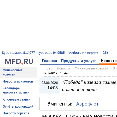
18+
Курс доллара
Курс евро
Мобильная версия
81.4077
94.0585
Главная
Продукты и услуги
Новости
mfd.ru
→
Новости
→
Финансовые новости
→
3 
Финансовые
направления д...
новости
"Победа" назвала самые
Новости эмитентов
03.06.2026
14:08
полетов в июне
Календарь
макростатистики
Ключевые ставки
Эмитенты:
Аэрофлот
Отчёты корпораций
Новости портала
МОСКВА, 3 июн - РИА Новости.