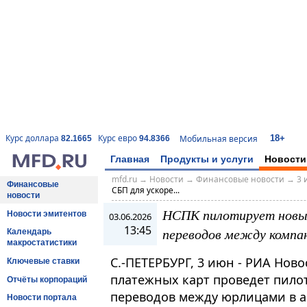
18+
Курс доллара
Курс евро
Мобильная версия
82.1665
94.8366
Главная
Продукты и услуги
Новости
mfd.ru
→
Новости
→
Финансовые новости
→
3 
Финансовые
СБП для ускоре...
новости
НСПК пилотирует новый
Новости эмитентов
03.06.2026
13:45
переводов между компа
Календарь
макростатистики
С.-ПЕТЕРБУРГ, 3 июн - РИА Нов
Ключевые ставки
платежных карт проведет пило
Отчёты корпораций
переводов между юрлицами в ав
Новости портала