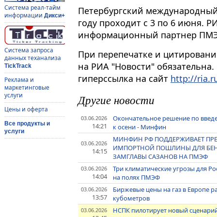
Система реал-тайм
Петербургский международный
информации
Дикси+
году проходит с 3 по 6 июня. 
информационный партнер ПМЭ
Система запроса
При перепечатке и цитировани
данных теханализа
на РИА "Новости" обязательна.
TickTrack
гиперссылка на сайт
http://ria.r
Реклама и
маркетинговые
услуги
Другие новости
Цены и оферта
Окончательное решение по введе
03.06.2026
Все продукты и
14:21
к осени - Минфин
услуги
МИНФИН РФ ПОДДЕРЖИВАЕТ ПРЕ
03.06.2026
ИМПОРТНОЙ ПОШЛИНЫ ДЛЯ БЕНЗИ
14:15
ЗАМГЛАВЫ САЗАНОВ НА ПМЭФ
Три климатические угрозы для Ро
03.06.2026
14:04
на полях ПМЭФ
Биржевые цены на газ в Европе ра
03.06.2026
13:57
кубометров
НСПК пилотирует новый сценарий
03.06.2026