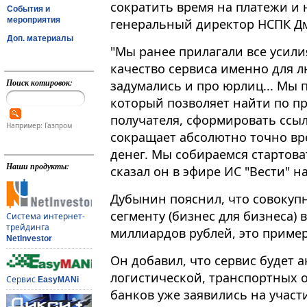
сократить время на платежи и 
События и
мероприятия
генеральный директор НСПК Дми
Доп. материалы
"Мы ранее прилагали все усили
качество сервиса именно для л
Поиск котировок:
задумались и про юрлиц... Мы 
который позволяет найти по п
получателя, сформировать ссылк
Например: Газпром
сокращает абсолютно точно вр
денег. Мы собираемся стартовать
Наши продукты:
сказал он в эфире ИС "Вести" н
Дубынин пояснил, что совокуп
сегменту (бизнес для бизнеса) 
Система интернет-
трейдинга
миллиардов рублей, это приме
NetInvestor
Он добавил, что сервис будет 
логистической, транспортных о
Сервис
EasyMANi
банков уже заявились на участи