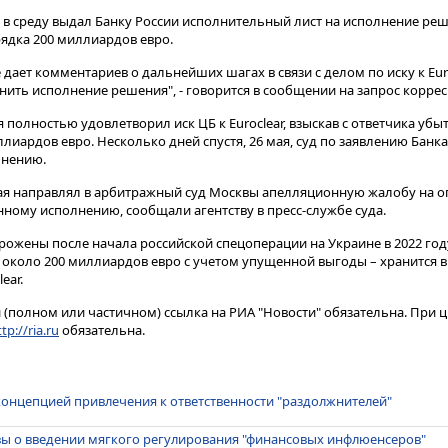
в среду выдал Банку России исполнительный лист на исполнение реш
дка 200 миллиардов евро​​​.
 дает комментариев о дальнейших шагах в связи с делом по иску к Euro
нить исполнение решения", - говорится в сообщении на запрос корре
полностью удовлетворил иск ЦБ к Euroclear, взыскав с ответчика убыт
иардов евро. Несколько дней спустя, 26 мая, суд по заявлению Банк
лнению.
мая направлял в арбитражный суд Москвы апелляционную жалобу на 
ому исполнению, сообщали агентству в пресс-службе суда.
рожены после начала российской спецоперации на Украине в 2022 год
е около 200 миллиардов евро с учетом упущенной выгоды – хранится
ear.
(полном или частичном) ссылка на РИА "Новости" обязательна. При ц
tp://ria.ru
обязательна.
концепцией привлечения к ответственности "раздолжнителей"
вы о введении мягкого регулирования "финансовых инфлюенсеров"