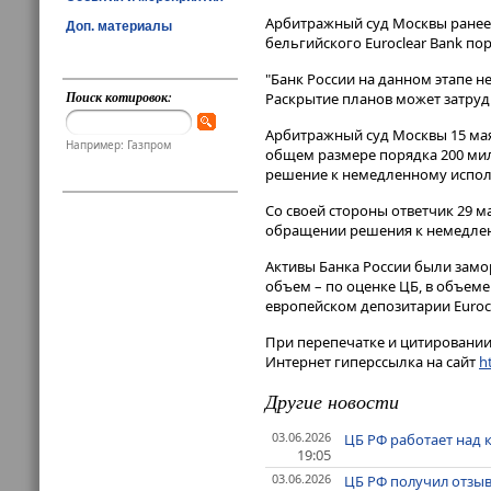
Арбитражный суд Москвы ранее 
Доп. материалы
бельгийского Euroclear Bank поря
"Банк России на данном этапе не
Поиск котировок:
Раскрытие планов может затруд
Арбитражный суд Москвы 15 мая 
Например: Газпром
общем размере порядка 200 милл
решение к немедленному испо
Со своей стороны ответчик 29 
обращении решения к немедленн
Активы Банка России были замо
объем – по оценке ЦБ, в объем
европейском депозитарии Eurocl
При перепечатке и цитировании 
Интернет гиперссылка на сайт
ht
Другие новости
03.06.2026
ЦБ РФ работает над 
19:05
03.06.2026
ЦБ РФ получил отзы