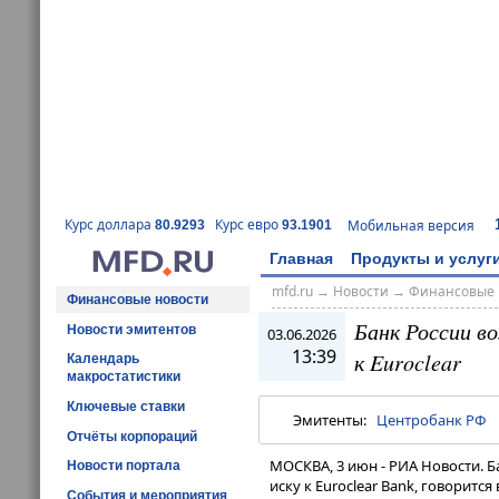
Курс доллара
Курс евро
Мобильная версия
80.9293
93.1901
Главная
Продукты и услуг
mfd.ru
→
Новости
→
Финансовые 
Финансовые новости
Банк России в
Новости эмитентов
03.06.2026
13:39
к Euroclear
Календарь
макростатистики
Ключевые ставки
Эмитенты:
Центробанк РФ
Отчёты корпораций
МОСКВА, 3 июн - РИА Новости. Б
Новости портала
иску к Euroclear Bank, говоритс
События и мероприятия