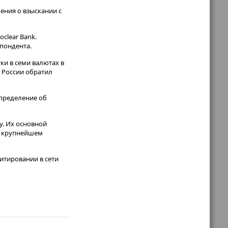
ения о взыскании с
clear Bank.
спондента.
ки в семи валютах в
а России обратил
определение об
у. Их основной
 в крупнейшем
итировании в сети