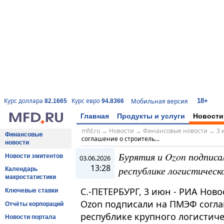
18+
Курс доллара
Курс евро
Мобильная версия
82.1665
94.8366
Главная
Продукты и услуги
Новости
mfd.ru
→
Новости
→
Финансовые новости
→
3 
Финансовые
соглашение о строитель...
новости
Бурятия и Ozon подписа
Новости эмитентов
03.06.2026
13:28
республике логистическ
Календарь
макростатистики
С.-ПЕТЕРБУРГ, 3 июн - РИА Нов
Ключевые ставки
Ozon подписали на ПМЭФ согла
Отчёты корпораций
республике крупного логистиче
Новости портала