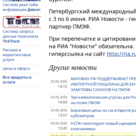
Система реал-тайм
информации
Петербургский международный
Дикси+
с 3 по 6 июня. РИА Новости -
партнер ПМЭФ.
Система запроса
данных теханализа
При перепечатке и цитировани
TickTrack
на РИА "Новости" обязательна.
Реклама и
гиперссылка на сайт
http://ria.r
маркетинговые
услуги
Другие новости
Цены и оферта
Все продукты и
МИНФИН РФ ПОДДЕРЖИВАЕТ ПРЕ
03.06.2026
услуги
ИМПОРТНОЙ ПОШЛИНЫ ДЛЯ БЕНЗИ
14:15
ЗАМГЛАВЫ САЗАНОВ НА ПМЭФ
Три климатические угрозы для Ро
03.06.2026
14:04
на полях ПМЭФ
Биржевые цены на газ в Европе ра
03.06.2026
13:57
кубометров
НСПК пилотирует новый сценарий
03.06.2026
13:45
компаниями