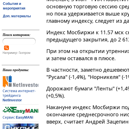
События и
основную торговую сессию сре
мероприятия
но пока удерживается выше кру
Доп. материалы
главному индексу, следует из 
Индекс Мосбиржи к 11​​​.57 мск
Поиск котировок:
предыдущего закрытия, до 2 613
При этом на открытии утренних
Например: Газпром
и затем оставался в плюсе.
В частности, заметно дешевеют 
Наши продукты:
"Русала" (-1,4%), "Норникеля" (-1
Дорожают бумаги "Ленты" (+1,4%
Система интернет-
(+0,5%).
трейдинга
NetInvestor
Накануне индекс Мосбиржи под
окончание среднесрочного нис
Сервис
EasyMANi
вверх, считает Андрей Зацепин