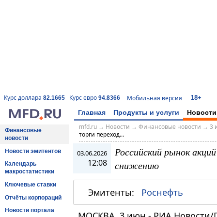
18+
Курс доллара
Курс евро
Мобильная версия
82.1665
94.8366
Главная
Продукты и услуги
Новости
mfd.ru
→
Новости
→
Финансовые новости
→
3 
Финансовые
торги переход...
новости
Российский рынок акций
Новости эмитентов
03.06.2026
12:08
снижению
Календарь
макростатистики
Ключевые ставки
Эмитенты:
Роснефть
Отчёты корпораций
Новости портала
МОСКВА, 3 июн - РИА Новости/