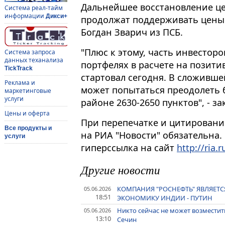
Дальнейшее восстановление це
Система реал-тайм
информации
Дикси+
продолжат поддерживать цены 
Богдан Зварич из ПСБ.
"Плюс к этому, часть инвестор
Система запроса
данных теханализа
портфелях в расчете на позит
TickTrack
стартовал сегодня. В сложивш
Реклама и
может попытаться преодолеть
маркетинговые
услуги
районе 2630-2650 пунктов", - з
Цены и оферта
При перепечатке и цитировани
Все продукты и
на РИА "Новости" обязательна.
услуги
гиперссылка на сайт
http://ria.r
Другие новости
КОМПАНИЯ "РОСНЕФТЬ" ЯВЛЯЕТ
05.06.2026
18:51
ЭКОНОМИКУ ИНДИИ - ПУТИН
Никто сейчас не может возместит
05.06.2026
13:10
Сечин