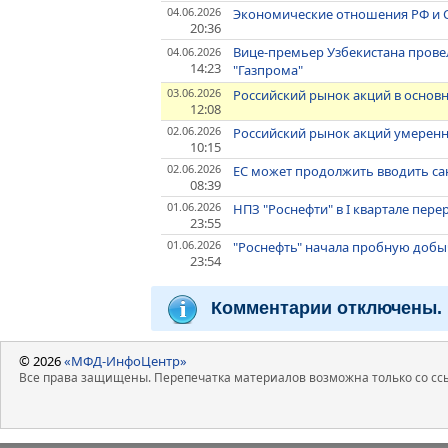
04.06.2026
Экономические отношения РФ и СШ
20:36
Вице-премьер Узбекистана прове
04.06.2026
14:23
"Газпрома"
03.06.2026
Российский рынок акций в основ
12:08
02.06.2026
Российский рынок акций умеренно
10:15
02.06.2026
ЕС может продолжить вводить санк
08:39
01.06.2026
НПЗ "Роснефти" в I квартале пере
23:55
01.06.2026
"Роснефть" начала пробную добыч
23:54
Комментарии отключены.
© 2026
«МФД-ИнфоЦентр»
Все права защищены. Перепечатка материалов возможна только со ссы