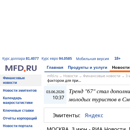
18+
Курс доллара
Курс евро
Мобильная версия
81.4077
94.0585
Главная
Продукты и услуги
Новости
mfd.ru
→
Новости
→
Финансовые новости
→
3 
Финансовые
фактором для при...
новости
Тренд "67" стал дополн
Новости эмитентов
03.06.2026
10:37
молодых туристов в См
Календарь
макростатистики
Ключевые ставки
Эмитенты:
Яндекс
Отчёты корпораций
Новости портала
МОСКВА, 3 июн - РИА Новости. 