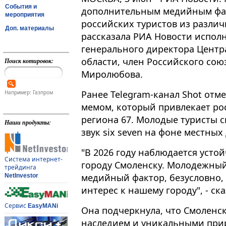
События и
дополнительным медийным фа
мероприятия
российских туристов из различ
Доп. материалы
рассказала РИА Новости испо
генерального директора Центр
области, член Российского сою
Поиск котировок:
Миролюбова.
Ранее Telegram-канал Shot отме
Например: Газпром
мемом, который привлекает рос
региона 67​​​. Молодые турист
Наши продукты:
звук six seven на фоне местны
"В 2026 году наблюдается усто
Система интернет-
городу Смоленску. Молодежный
трейдинга
медийный фактор, безусловно,
NetInvestor
интерес к нашему городу", - с
Сервис
EasyMANi
Она подчеркнула, что Смоленс
наследием и уникальными пр