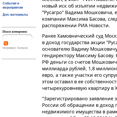
События и
новый иск об изъятии недвижи
мероприятия
"Русагро" Вадима Мошковича, 
Доп. материалы
компании Максима Басова, след
распоряжении РИА Новости.
Поиск котировок:
Ранее Хамовнический суд Моск
в доход государства акции "Ру
основателю Вадиму Мошковичу
Например: Газпром
гендиректору Максиму Басову​​​.
РФ деньги со счетов Мошковича
миллиарда рублей, 1,8 миллио
евро, а также участки его супр
этом оставил в ее собственност
четырехуровневую квартиру в 
"Зарегистрировано заявление 
России об обращении в доход 
недвижимого имущества в рам