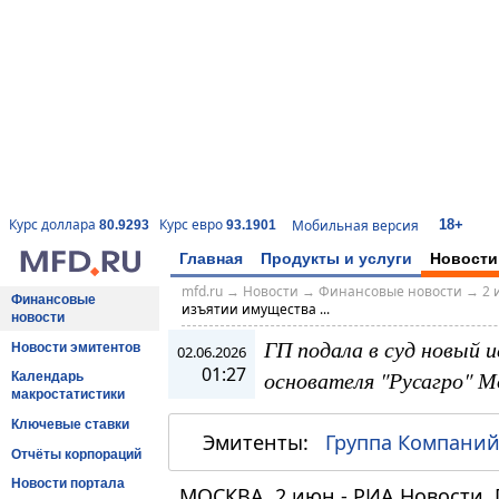
18+
Курс доллара
Курс евро
Мобильная версия
80.9293
93.1901
Главная
Продукты и услуги
Новости
mfd.ru
→
Новости
→
Финансовые новости
→
2 
Финансовые
изъятии имущества ...
новости
ГП подала в суд новый 
Новости эмитентов
02.06.2026
01:27
основателя "Русагро" 
Календарь
макростатистики
Ключевые ставки
Эмитенты:
Группа Компаний
Отчёты корпораций
Новости портала
МОСКВА, 2 июн - РИА Новости. 